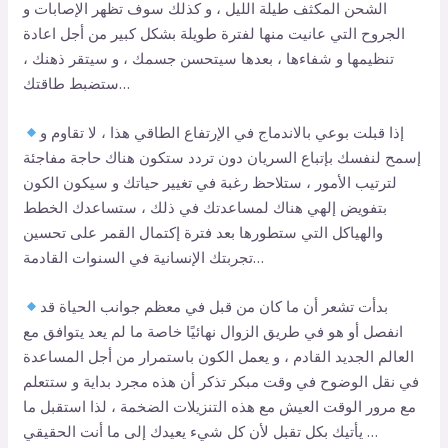
الشحن المكثف طيلة الليل ، و كذلك سوف تظهر الإصابات و
الجروح التي عانيت منها لفترة طويلة بشكل كبير من أجل اعادة
تنظيمها و شفاءها ، بعدها سيتحسن جسمك ، و سيتقر ذهنك ،
ستضبط طاقتك…
إذا قبلت بوعي بالاندماج في الإرتفاع الطاقي هذا ، لا تقاوم و
إسمح لنفسك بإتباع السريان دون تردد ستكون هناك حاجة مفاجئة
لترتيب الأمور ، ستلاحظ رغبة في تغيير حياتك و سيكون الكون
بتفويض إلهي هناك لمساعدتك في ذلك ، ستساعدك الخطط
والهياكل التي ستطورها بعد فترة إكتمال القمر على تحسين
تجربتك الإنسانية في السنوات القادمة…
بدأت تشعر أن ما كان من قبل في معظم جوانب الحياة قد
انفصل أو هو في طريق الزوال نهائيًا خاصة ما لم يعد يتوافق مع
العالم الجديد القادم ، و يعمل الكون باستمرار من أجل المساعدة
في نقل الوضوح في وقت مبكر تذكر أن هذه مجرد بداية و ستتعلم
مع مرور الوقت العيش مع هذه التنزيلات الضخمة ، لذا استقبل ما
يأتيك بكل تقبل لأن كل شيء يعيدك إلى ما أنت الحقيقي …