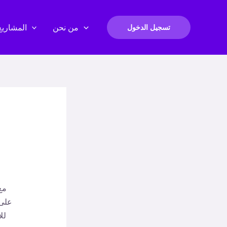
من نحن
المشاريع
تسجيل الدخول
مع
على 
لل