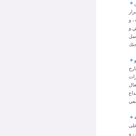
رار
، و
ض و
عمل
ارج
رات
عال
داع
على
، و