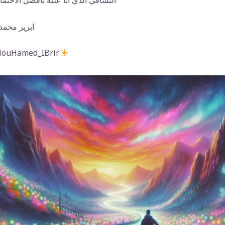
التشافي الذي أنا عليه بأفضل الاحتما
ابرير محمد
‏#uHamed_IBrir