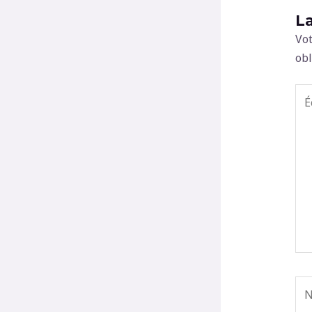
L
Vot
obl
Écr
ici
Na