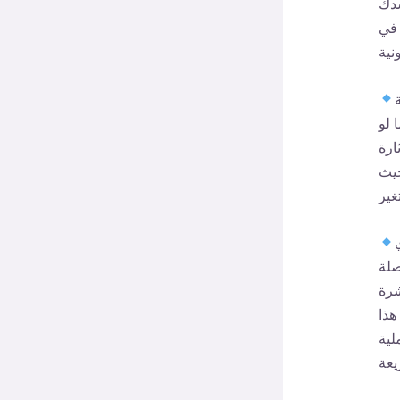
سدك
 في
 لو
ارة
حيث
صلة
شرة
هذا
لية