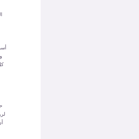
ال
أسر
و
كل
حق
لرو
أن