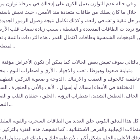
و في حالة عدم التوازن يعمل الكون على إدخالك في مرحلة توازن من
خلال ما كان يصلك من طاقات متعددة منذ الأمس ، حيث تعيش باستم
راحل تنقية و تشافي رائعة، و كذلك تكامل نتيجة وصول الرموز الجديدة 
ج ترددات الطاقات المتعددة و النشطة ، بسبب زيادة نبضات قلب الأر
 التوهجات الشمسية وطاقات اكتمال القمر ، هذه الترددات داعمة و ت
لمصلحتك…
 بالتالي سوف تعيش بعض الحالات كما يمكن أن تكون الأعراض مؤقتة و
متباينة صعودا وهبوطا ، تعب و الاجهاد ، الأرق و اضطراب النوم ، مخ
اطفية كالخوف و الغضب و الارتباك ، الدوخة و صعوبة التركيز، التطهي
المختلفة في الأمعاء إمساك أو إسهال ، الأنف والأذن والحنجرة ، الس
الجاف، العطش الشديد، اضطراب الرؤية ، الحلق ، خفقان القلب و الص
النصفي …
كل هذا التدفق الكوني خلق العديد من الطاقات السحرية والقوية المليئة
حتمالات الإيجابية والفرص الاستثنائية ، كما تشجعك هذه الفترة بالتركيز 
فك الأعلى والحلم بشكل أكبر ، لأن طموحاتك و رغباتك في متناول اليد 