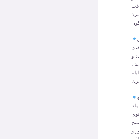
وقت
وية
قتك
ة و
ة ،
يلة
ملة
نوي
سمح
ر و