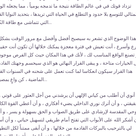
تزداد قوتك في في عالم الطاقة نتيجة ما تدمجه يومياً ، مما يجعله ال
مثالي للتوسع بلا حدود و التطلع في الحياة التي تريدها ، بتحديد النوايا الق
التي تتماشى مع طاقة الكون…
هذا الوضوح الذي تشعر به سيصبح أفضل وأفضل مع مرور الوقت بشكل
ع وأسرع ، أنت تعيش في فترة معجزة يمكنك خلالها أن تكون أنت حقي
 تصنع الواقع المناسب لك ، لأنك في هذا المكان حيث كل الفرص موجود
 الخيارات متاحة ، و يبقى القرار النهائي هو الذي سيحسم وجهتك القادم
هذا القرار سيكون انعكاسا لما كنت تعمل على شحنه في السنوات القل
الماضية ، كن واعٍ بمصيرك…
أنوي أن أطلب من كياني الإلهي أن يرشدني من أجل العثور على قوتي و
يقتي ، و أن أترك نوري الداخلي يضيء أفكاري ، و أن أعطي القوة الكا
حي المقدسة لإرشادي على طريق الصواب و الحق بسهولة و يسر ، و أ
 أشكر الله على الأبواب التي تفتح أمام طريقي لتسهيل حياتي ، و أن أ
لي بالترحيب بالبركات القادمة من خلالها ، و أن أبقى ممتناً لكل التطو