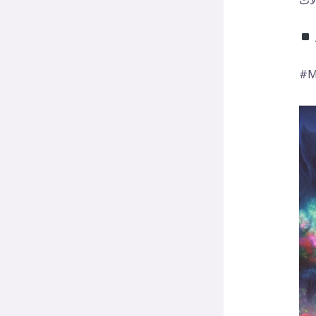
لات
Mo