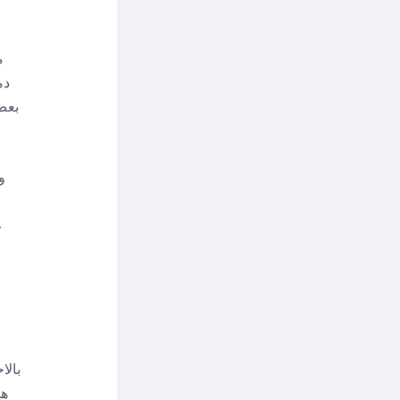
م
دم
بعض
و
ع
بالا
هد