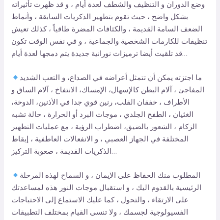
وضع الدوران و التنظيف والشطف لعدة أيام ، و قد ظهرت تأثيراته
بشكل واضح ، حيث تقوم بتطهير الذكريات السابقة ، وأنماط
الضعف السامة القديمة ، والكثافات المضرة طاقياً ، كذلك تعيش
تنظيفات للكارمات الشخصية والجماعية ، و في نفس الوقت تكون
قد تلقيت أيضا ترميزات نورانية جديدة يتم دمجها لعدة أيام…
ما اجتزته يمكن أن تتمثل أعراضه في الصداع، و التعب الشديد
المفاجئ ، آلام البطن كالإسهال، الإمساك، الانتفاخ ، آلام الساق و
الأطراف ، خفقان القلب، رنين قوي جدا في الأذنين، الدوخة،
الغثيان ، الطفح الجلدي ، موجات البرد أو الحرارة ، حالة تشبه
الزكام ، الشعور بالضيق، اضطراب الرؤية ، مع عمليات التطهير
المختلفة في الجهاز العصبي ، و الانفعالات العاطفية ، إيقاظ
الذكريات القديمة ، صعوبة التركيز…
المطلوب منك الحفاظ على الإيمان ، و السماح لهذه المرحلة
الرئيسية بالقدوم اليك ، و استقبال موجات النور هذه لمساعدتك
على الارتقاء ، والتحول ، كما عليك الاستماع إلى الاحتياجات
الفسيولوجية لجسمك ، ولا تنسى القيام بمختلف التطبيقات