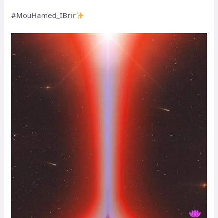
‏#MouHamed_IBrir