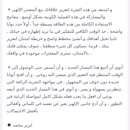
و استفد من هذه الفترة لتعزيز علاقاتك مع المصدر الإلهي
والمشاركة في هذه العملية الكونية بشكل أوسع ، مفاتيح
الاستفادة الكاملة من هذه الطاقة بسيطة جداً ، أولاً حدد نوايا
واضحة ، خذ الوقت الكافي للتفكير في ما تريد إظهاره في حياتك ،
ثانيا تخيل أهدافك و أنشئ مخطط واضح و خريطة امتنان لتعزيز
نيتك ، قريبا، سيكون كل شيء منطقيا ، سوف يمتلئ قلبك
بالامتنان، سترى المعجزات موجودة في واقعك…
أنوي أن أتتبع هذا المسار الجديد ، و أن أستمر حتى الوصول إلى
الوقت المنتظر فيه التغيير الذي تسعى اليه روحي ، و أن افتح أبوابا
جديدة دون خوف من المجهول ، في مواجهة التجربة الرائعة التي
تنتظرني بسهولة و يسر ، و أنوي في هذا المسار الجديد الذي أتبعه
بوعي أن افعل ما يجب فعله بشكل كامل لمواصلة الرغبة في
التطور ، و أن أدع جانبي الإلهي يعبر عن نفسه في كلماتي وأفعالي
بأفضل الاحتمالات
ابرير محمد