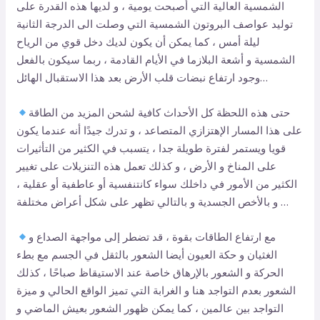
الشمسية العالية التي أصبحت يومية ، و لديها هذه القدرة على
توليد عواصف البروتون الشمسية التي وصلت الى الدرجة الثانية
ليلة أمس ، كما يمكن أن يكون لديك دخل قوي من الرياح
الشمسية و أشعة البلازما في الأيام القادمة ، ربما سيكون بالفعل
وجود ارتفاع نبضات قلب الأرض بعد هذا الاستقبال الهائل…
حتى هذه اللحظة كل الأحداث كافية لشحن المزيد من الطاقة
على هذا المسار الإهتزازي المتصاعد ، و تدرك جيدًا أنه عندما يكون
قويا ويستمر لفترة طويلة جدا ، يتسبب في الكثير من التأثيرات
على المناخ و الأرض ، و كذلك تعمل هذه التنزيلات على تغيير
الكثير من الأمور في داخلك سواء كانتنفسية أو عاطفية أو عقلية ،
و بالأخص الجسدية و بالتالي تظهر على شكل أعراض مختلفة …
مع ارتفاع الطاقات بقوة ، قد تضطر إلى مواجهة الصداع و
الغثيان و حكة العيون أيضا الشعور بالثقل في الجسم مع بطء
الحركة و الشعور بالإرهاق خاصة عند الاستيقاظ صباحًا ، كذلك
الشعور بعدم التواجد هنا و الغرابة التي تميز الواقع الحالي و ميزة
التواجد بين عالمين ، كما يمكن ظهور الشعور بعيش الماضي و