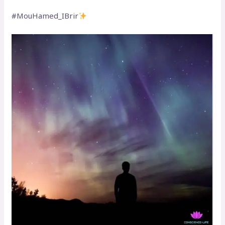
‏#MouHamed_IBrir