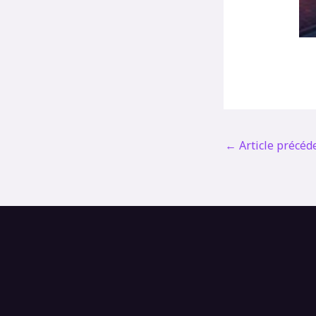
←
Article précéd