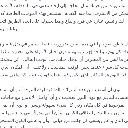
مستويات من حياتك مثل الحاجة إلى إيجاد معنى في ما تفعله ، لأنك عن
تمكن من الاسترخاء بما فيه الكفاية ، ستشعر بهذه الموجات الطاقية كد
لك و تصبح عبارة عن فرح وإبداع و هذا يحفزك على ايجاد الطريق لتح
رغبات روحك…
 خطوة تقوم بها في هذه الفترة ضرورية ، فقط استمر في بذل قصارى
ك كل يوم ، و اتخذ إجراء بسهولة دون إجبار الأشياء على الحدوث ، كذلك
ر ما ليس من المفترض أن يدخل حياتك في الوقت الحالي ، كن مطمئنا 
ث كل شيء عندما يحين الوقت المناسب ، ولا تنسى أن المكان الذي 
عظم قوتك ، فقط كن واعي بحقيقتك…
أنوي أن أستفيد من هذه التنزيلات الطاقية لهذه المرحلة ، و أن أسمح
فسي بالتناغم مع قوى النور العظيمة ، و أن أواصل الاندماج مع طاقات ا
الموجودة في كل مكان وفي كل شيء بسهولة ويسر ، و أنوي أن أبقى
توازن مع التدفق الطاقي الكوني ، و أن أبقى مدركًا أنني جزء من الم
هي الذي يدعم ويشفي كل جانب من كياني ، وأن يدعمني الكون المسخر