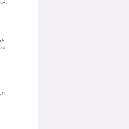
إلى
عمل
الشا
م
الكب