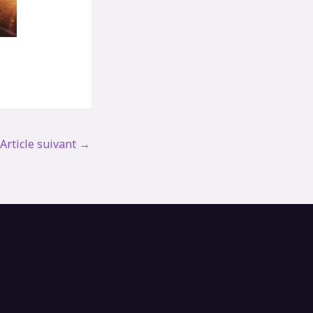
Article suivant
→