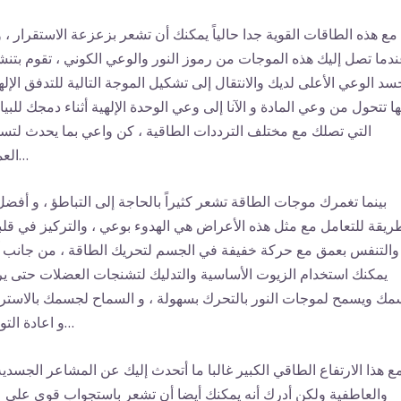
مع هذه الطاقات القوية جدا حالياً يمكنك أن تشعر بزعزعة الاستقرار ، و
دما تصل إليك هذه الموجات من رموز النور والوعي الكوني ، تقوم بتن
سد الوعي الأعلى لديك والانتقال إلى تشكيل الموجة التالية للتدفق الإله
ا تتحول من وعي المادة و الآنا إلى وعي الوحدة الإلهية أثناء دمجك للبيا
التي تصلك مع مختلف الترددات الطاقية ، كن واعي بما يحدث لتس
العملية…
بينما تغمرك موجات الطاقة تشعر كثيراً بالحاجة إلى التباطؤ ، و أفضل
ريقة للتعامل مع مثل هذه الأعراض هي الهدوء بوعي ، والتركيز في قلب
والتنفس بعمق مع حركة خفيفة في الجسم لتحريك الطاقة ، من جانب 
يمكنك استخدام الزيوت الأساسية والتدليك لتشنجات العضلات حتى ير
ك ويسمح لموجات النور بالتحرك بسهولة ، و السماح لجسمك بالاستر
و اعادة التوازن…
ع هذا الارتفاع الطاقي الكبير غالبا ما أتحدث إليك عن المشاعر الجسدية
والعاطفية ولكن أدرك أنه يمكنك أيضا أن تشعر باستجواب قوي على 