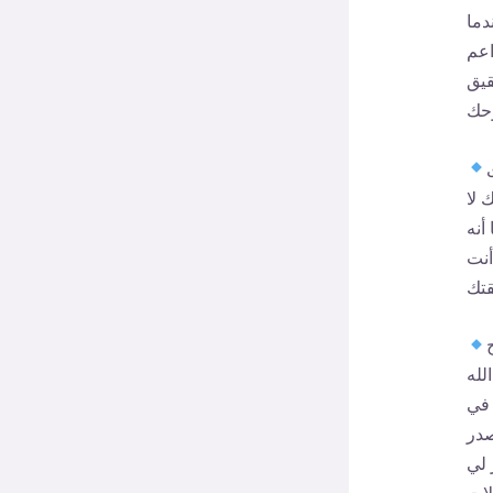
دما
اعم
قيق
 لا
أنه
أنت
لله
 في
صدر
 لي