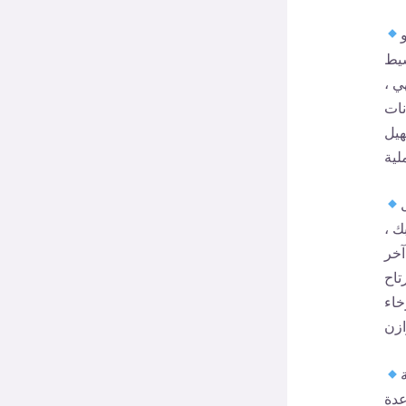
شيط
ي ،
نات
هيل
ك ،
آخر
تاح
خاء
عدة