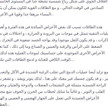
 الغلاف الجوي على شكل رياح شمسية نشطة جدا في المستوى الخام
السادس في الوقت الحالي ، و مع الطاقات القوية للكون يمكن أن ي
المساء مرهقا جدا وقويا في الأعراض…
هذه الطاقات تسبب لك بعض الأعراض السائدة في هذه الفترة و أهم
يات التنقية تتمثل في موجات من البرودة و الحرارة ، و اختلالات في ن
كرات ، و قد يكون الثقل موجودا وقد يواجه الجسد صعوبة في التحرك ،
الضغط على الرأس والرقبة والعينين و الصداع وما إلى ذلك ، كما تع
الأعراض الأخرى الموجودة على حساسيتك لموجات العملية هذه لذلك
الوقت الكافي للعناية و لدمج الطاقات التي تتلقاها….
ع تزايد أيضا عمليات الدمج التي تجلب الرغبة الشديدة في الأكل والتعب
ير ، و قد يكون جسمك غير معتاد على هذا ، لذلك يتوتر ويشد ، و تشعر ب
الراحة الجسدية متمثلة في التشنجات العضلات والدوخة والغثيان وخف
القلب و التوتر ، و غالباً ما تنتابك لحظات من الحزن و الخوف تتبع مخ
الأعراض الجسدية التي تعمل على الجهاز الهضمي و العصبي و اله
العظمي…