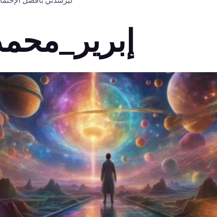
ليرشدني بأفضل الإحتما
إبرير_محمد