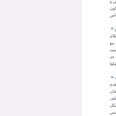
س و
كون
ظام
 مع
تمد
 خذ
عدم
قان
تلف
يكل