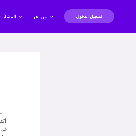
من نحن
المشاريع
تسجيل الدخول
ح
أكثر
في ا