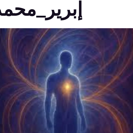
إبرير_محمد