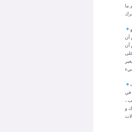
 ما
 أن
 أن
على
غير
 في
ب ،
ك و
لات