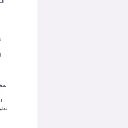
الب
ال
ا
لحظة
لخ
تطور