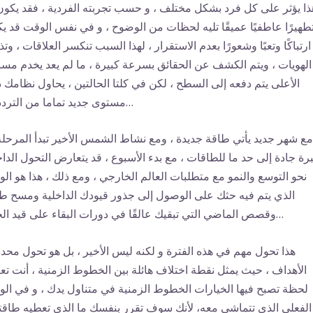
ذا يؤثر على كل فرد بشكل مختلف ، و حسب تجربته الفردية ، فقد يكون
طهيرًا عاطفيًا عميقًا تليه لحظات من الوضوح ، و في نفس الوقت قد ي
ارتباكًا وتعبًا وشعورًا بعدم الاستقرار ، لهذا السبب تنكسر العلاقات ، وت
الهويات ، ويتم الكشف عن الحقائق بسرعة كبيرة ، ما لم يعد يخدم مس
الأعلى يتم دفعه إلى السطح ، لكن في كلتا الحالتين ، يحاول نظامك 
مستوى جديد تماما من الترددات…
مع شهر جديد يأتي طاقة جديدة ، ومع نشاط الشمس الأخير تبدأ المرحلة
برة جادة إلى حد ما للطاقات ، مع بدء الأسبوع ، قد يتعارض التحول الدا
نحو التوسع والنمو مع متطلبات العالم الخارجي ، ومع ذلك ، هذا هو ال
الذي يتم فيه حثك على الوصول إلى جذور قيودك الداخلية ومسح ط
وقصص الماضي التي تبقيك عالقًا في دورات البقاء على قيد الحياة…
هذا تحول مهم في هذه الفترة و لكنه ليس الأخير ، بل هو تحول محدد
الأهداف ، حيث يمثل نقطة اختلاف هائلة بين الخطوط الزمنية ، أنت ت
لحظة تصبح فيها الخيارات الخطوط الزمنية في متناول يدك ، و في ال
الفعلي الذي تتماشى معه، لأنك سوف تقرر بنفسك ما الذي تعطيه طاقت