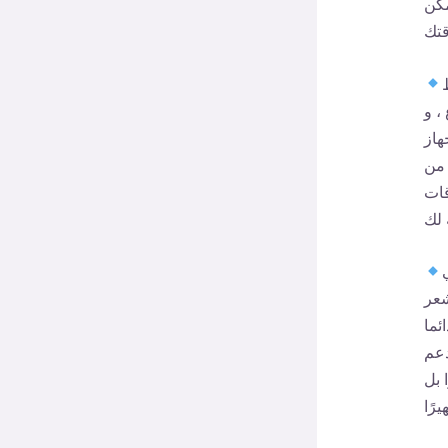
مكن
، و
هاز
 من
قات
شعر
ئما
دعم
 بل