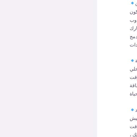
كون
ذوب
ارك
دمج
خلي
وقت
اقة
عيش
وقت
ك ،