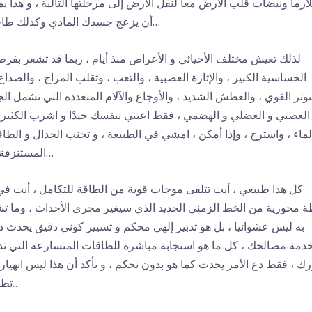
لازما ونبضات قلب الأرض معا لنقل الأرض إلى مرحلتها التالية ، و هذا ي
أن يزعج جسدك المادي وكذلك طاقتك…
لذلك تعيش مختلف الأحيائي و الأعراض منذ أيام ، ربما قد تشعر بفرط
الحساسية الكبير ، والإثارة العصبية ، والتعب ، وتقلب المزاج ، والصداع 
توتر القوي ، والعطش الشديد ، والأوجاع والآلام المتعددة التي تشمل الج
العصبي و العضلي و الهضمي ، فقط اعتني بنفسك جيدًا و اشرب الكثير
لماء ، واسترح ، وإذا أمكن ، امشي في الطبيعة ، و تجنب الجدال و الطا
المستنزفة لك…
كل هذا طبيعي ، أنت تتلقى موجات قوية من الطاقة للتكامل ، أنت في
 محورية من الخط الزمني الجديد الذي سيغير مجرى الأحداث ، وما ت
به ليس عشوائيا ، بل هو تدبير إلهي محكم و تسيير كوني دقيق يحدث دا
دمة مصالحك ، كل ما هو استجابة مباشرة للطاقات المتسارعة التي ت
ك ، فقط دع الأمر يحدث كما هو بدون تحكم ، و تأكد أن هذا ليس انهيارا
تطهيرًا…