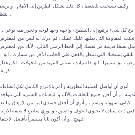
وكيف تستجيب للضغط ، كل ذلك يشكل الطريق إلى الأمام ، و يرسم
ينتظرك…
دع كل شيء يرتفع إلى السطح ، واجهه وجها لوجه و تحرر منه بوعي ، و
تجنب المقاومة التي يمليها عليك عقلك ، ثم أدرك أنه ليس من المفترض
مل نسخا قديمة من نفسك إلى الخط الزمني التالي ، لأنك من المفترض
تلتقي بنسختك التي تنتظر بالفعل على الجانب الآخر من مسارك ، ابق 
أرض ، ابق متميزا ، ابق ذا سيادة ، ستأتي المزيد من التحولات ، لكن هذا ي
كل شيء…
أنوي أن أواصل العملية التطورية و أمر بالإفراج الكامل لكل الطاقات
قديمة ، و أن أحرر جميع التعلقات بالألم و المعاناة و التشويه التي تتواجد
كياني بسهولة و يسر ، و أنوي أن أجعل جسدي آمن من الإرهاق و التع
تي ذات سيادة لا تحتوي الخوف و القلق ، و نوري ساطع لا يعيقه الارتبا
التهيج ، و أن أكون ثاباً مستقراً بأفضل الاحتما