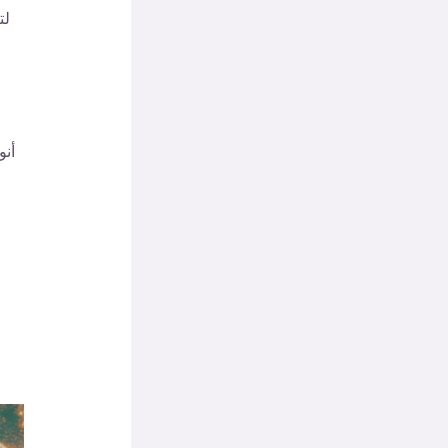
لت
أنو