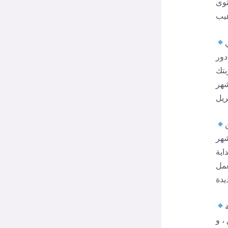
توى
دور
بتك
شهر
شهر
اية
عمل
، و