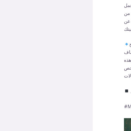
حمل
 من
 عن
شاف
هذه
شخص
لات
Mo