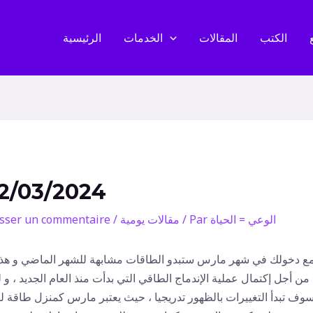
الكتب
المقالات
الخدمات
الرئيسية
2/03/2024
الوعي = الحياة
/ Par
مقالات يومية
/
isser un commentaire
ع دخولك في شهر مارس ستبدو الطاقات مشابهة للشهر الماضي و هذا
من أجل إكتمال عملية الإندماج الطاقي التي بدأت منذ العام الجديد ، و 
وف تبدأ التغييرات بالظهور تدريجيا ، حيث يعتبر مارس كمنزل طاقة ل