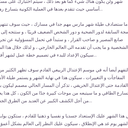
شهر ولن يكون هناك شيء كما هو بعد ذلك ، سيتم اختبارك على مس
أساسي حيث تتقدم بعدها في العملية الكونية بتسارع رهيب…
ما ستصادف طيلة شهر مارس مهم جدا في مسارك ، حيث سوف تنتهي
مجة السابقة لدور الضحية و دور الشخص الضعيف قريبًا ، و ستتجه إلى 
صانع المصير و صاحب القرار ، و ستبدأ في تحمل المسؤولية عن تجر
لشخصية و ما يجب أن تقدمه الى العالم الخارجي ، و لذلك خلال هذا ال
سيكون الإعداد للبدء في تصميم خطة عمل لشهر أفريل…
لتفهم أيضا أنه في موسم الإعتدال الربيعي القادم سوف تظهر الكثير من
المفاجآت و التغييرات ، سيكون هذا في نهاية الشهر و يستمر طيلة الأ
القادمة حتى الإعتدال الخريفي ، تذكر أن المسار الحالي مصمم ليكون بد
تسارع الطاقي و ما سيتبعه من موجات كبيرة جدًا من الكون ، كل هذا ي
من أجل الكشف الكبير عن العديد من الطرق الجديدة…
 هذا الشهر عليك الإستعداد جسديا و نفسيا و ذهنيا للقادم ، ستكون بوابة
لشهر يوم غد هي الإنطلاق ، سيكون عليك النظر إلى العالم بشكل أعمق 