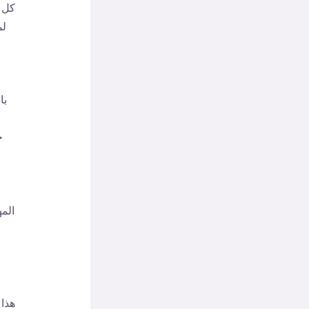
كل م
لم
با
ج
المه
هذا 