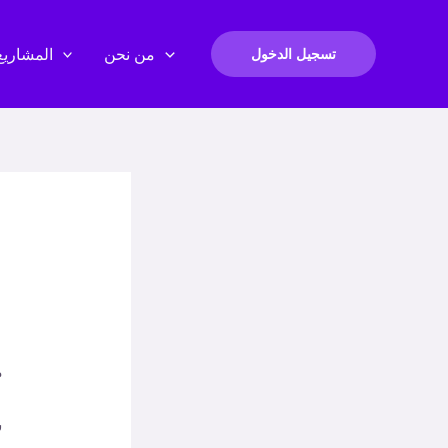
من نحن
المشاريع
تسجيل الدخول
م
س