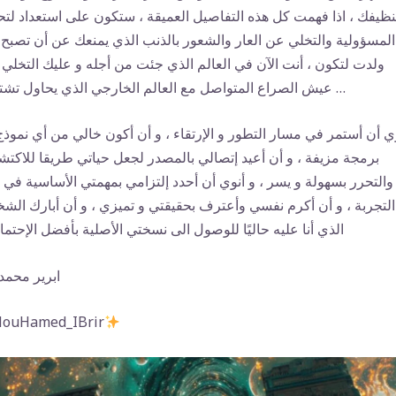
نظيفك ، اذا فهمت كل هذه التفاصيل العميقة ، ستكون على استعداد لت
المسؤولية والتخلي عن العار والشعور بالذنب الذي يمنعك عن أن تصبح
ولدت لتكون ، أنت الآن في العالم الذي جئت من أجله و عليك التخلي
عيش الصراع المتواصل مع العالم الخارجي الذي يحاول تشتيتك …
ي أن أستمر في مسار التطور و الإرتقاء ، و أن أكون خالي من أي نموذج
برمجة مزيفة ، و أن أعيد إتصالي بالمصدر لجعل حياتي طريقا للاكت
والتحرر بسهولة و يسر ، و أنوي أن أحدد إلتزامي بمهمتي الأساسية في 
التجربة ، و أن أكرم نفسي وأعترف بحقيقتي و تميزي ، و أن أبارك ال
الذي أنا عليه حاليًا للوصول الى نسختي الأصلية بأفضل الإحتما
ابرير محمد
‏#uHamed_IBrir