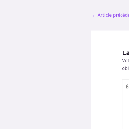
←
Article précéd
L
Vot
obl
Écr
ici