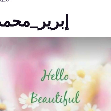
الاحتما
إبرير_محمد