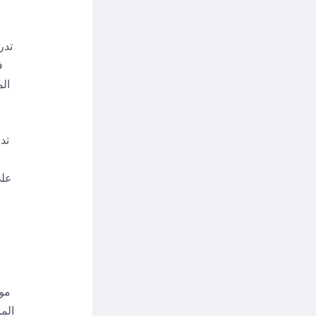
تدر
ف
الم
تد
على
مو
الم