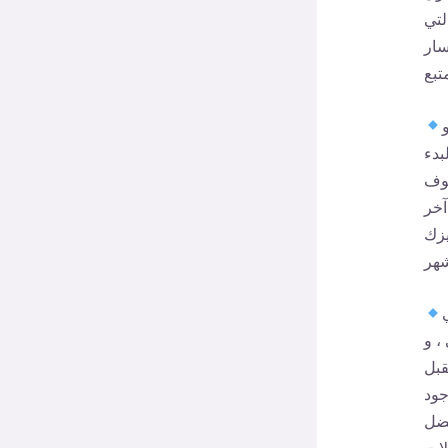
لتي
سار
بدء
خوف
آخر
يزك
، و
قبل
جود
فضل