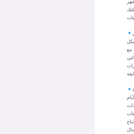
شهر
ليك
يكل
 مع
لتي
رات
يام
داث
فات
تاج