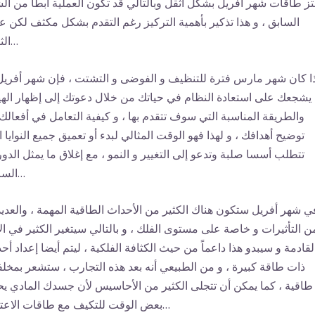
ز طاقات شهر أفريل بشكل أثقل وبالتالي قد تكون العملية أبطأ من ال
السابق ، و هذا تذكير بأهمية التركيز رغم التقدم بشكل مكثف لكن ع
الثبات…
ذا كان شهر مارس فترة للتنظيف و الفوضى و التشتت ، فإن شهر أفريل
يشجعك على استعادة النظام في حياتك من خلال دعوتك إلى إظهار اله
والطريقة المناسبة التي سوف تتقدم بها ، و كيفية التعامل في أفعالك
توضيح أهدافك ، و لهذا فهو الوقت المثالي لبدء أو تعميق جميع النوايا ا
تتطلب أسسا صلبة وتدعو إلى التغيير و النمو ، مع إغلاق ما يمثل الدو
السابقة…
ي شهر أفريل ستكون هناك الكثير من الأحداث الطاقية المهمة ، والعديد
ن التأثيرات و خاصة على مستوى الفلك ، و بالتالي سيتغير الكثير في الأ
لقادمة و سيبدو هذا داعماً من حيث الكثافة الفلكية ، ليتم أيضا إعداد أح
ذات طاقة كبيرة ، و من الطبيعي أنه بعد هذه التجارب ، ستشعر بمخل
طاقية ، كما يمكن أن تتجلى الكثير من الأحاسيس لأن جسدك المادي يح
بعض الوقت للتكيف مع طاقات الاعتدال…