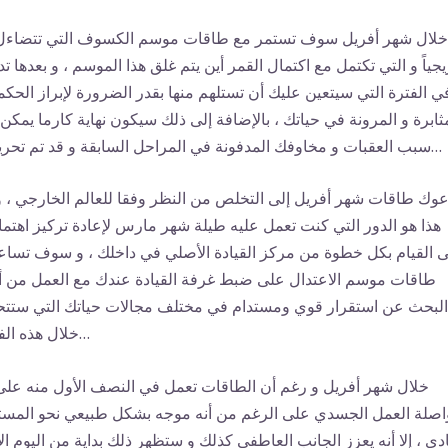
خلال شهر أفريل سوف تستمر مع طاقات موسم الكسوف التي تتضاءل
يجياً و التي تكتمل مع اكتمال القمر أين يتم غلق هذا الموسم ، و بعدها ت
ي الفترة التي سيتعين عليك أن تستلهم منها بقدر الضرورة لإبراز الحكم
ثابرة و المرونة في حياتك ، بالإضافة إلى ذلك سيكون نهاية كارما يمكن أ
سبب العقبات و مخاوفك المدفونة في المراحل السابقة و قد تم تحريرها…
عوك طاقات شهر أفريل إلى التخلص من النظر وفقا للعالم الخارجي ، و
هذا هو الدور التي كنت تعمل عليه طيلة شهر مارس لإعادة تركيز اهتم
 القيام بكل خطوة من مركز القيادة الأصلي في داخلك ، و سوف تسا
طاقات موسم الاعتدال على ضبط غرفة القيادة عندك مع العمل من 
البحث عن استقرار قوي ومستدام في مختلف مجالات حياتك التي ستت
خلال هذه الفترة…
خلال شهر أفريل و رغم أن الطاقات تعمل في النصف الأول منه على
اصلة العمل الجسدي على الرغم من أنه موجه بشكل طبيعي نحو المس
ادي ، إلا أنه يعزز الجانب العاطفي كذلك و ستظهر ذلك بداية من اليوم ال