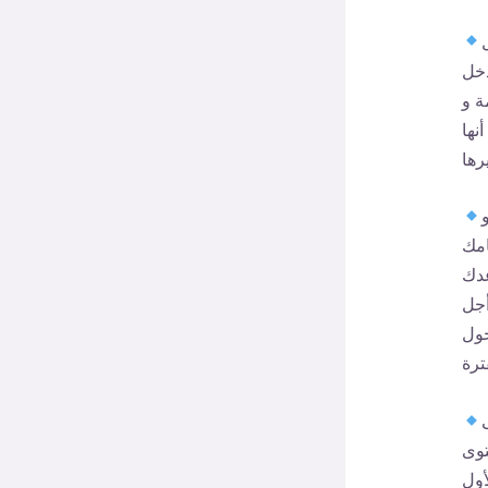
دخل
ة و
نها
امك
عدك
أجل
حول
توى
أول