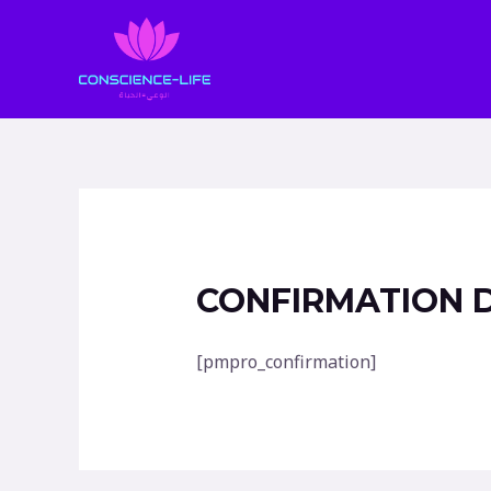
Aller
au
contenu
CONFIRMATION 
[pmpro_confirmation]