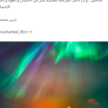
الداخلي ، و أن أدخل المرحلة الجديدة بكثر من الامتنان و القوة و بأ
الإحتما
ابرير محمد
‏#uHamed_IBrir