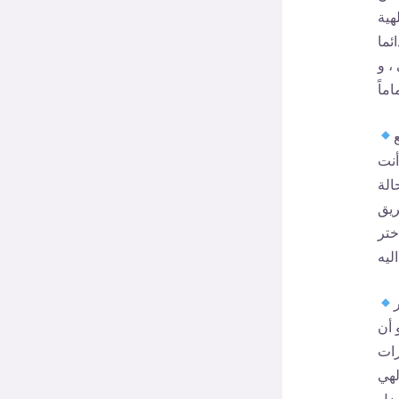
هية
ئما
، و
أنت
الة
ريق
ختر
 أن
رات
لهي