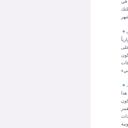
 في
كنك
ناً
على
كون
قات
هذا
كون
قمر
داث