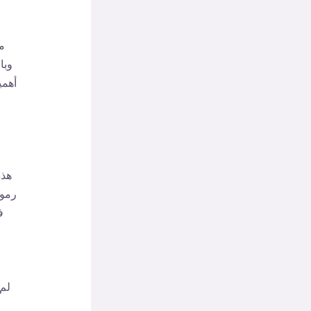
م
وبا
أهمي
هذه
رموز
ف
لم 