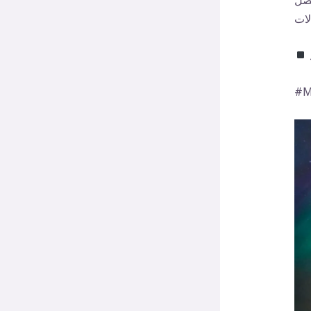
فضل
لات
Mo