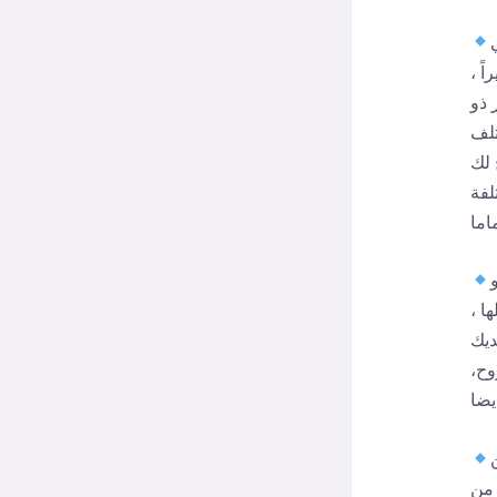
ً ،
 ذو
تلف
 لك
لفة
ا ،
ديك
وح،
 من