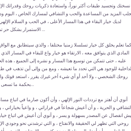
نسختك وتجسيد طبقات أكثر نوراً، واستعادة ذكريات روحك وقدراتك الإل
جلب المزيد من المساعدة والحب و التشافي لمسارك الخاص ، اليوم ودا
لديك خيار البقاء في هذا المسار الأعلى ، في الحب و السلام الإلهي 
الاستمرار بشكل حر تماماً …
ما تعلم يخلق كل خيار تسلسلا زمنيا مختلفا ، والذي سيتطابق مع الواقع
المادي الذي يتوافق معه ، الارتقاء هو خيار واع للبقاء في المسار الذي 
عليه ، حتى تتمكن من توسيع هذا المسار و نشره إلى الجميع ، هذه الح
لداخلية للوجود هي التي تحدد ما تعيشه ، ومع من وإلى أين تذهب في ط
روحك الشخصي ، ولا أحد أو أي شيء آخر غيرك يقرر ، استعد قوتك وا
بحكمة ما تسعى اليه…
أنوي أن أهتز مع ترددات النور الإلهي ، وأن أكون صارما في اتباع مسار
لتشافي و الحرية ، و أن أعيش شجاعاً في قراراتي ، و واعياً بخياراتي ، و
ش انفصال عن المصدر بسهولة و يسر ، و أنوي أن أعيش في اتباع خيا
روحي التي تظهر لي الحقيقة والانفتاح ، و التي ترشدني نحو وجودي الإ