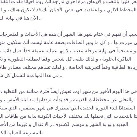
ر كثيراً بالتعب و الإرهاق مرة أخرى لدرجة أنك ربما أحياناً فقدت الثقة
المخطط الالهي ، و اعتقدت في بعض الأحيان أنك قد لا تكون هناك ، و ل
الآن هنا في نهاية الشهر …
جب أن تفهم في ختام شهر هذا الشهر أن هذه هي الأحداث و المنعرجات
ي مررت بها ، و كل ما يميز الطاقات بصفة عامة ليست أنك ستكون متواز
و منسجماً في نهاية مرحلة معينة ، لا إنها عملية عميقة جداً تعمل دائما 
الذاكرة الخلوية ، و لذلك يتلقى كل شخص وفقا لعمليته التطورية و ت
زيادة الطاقية وفقاً لتجربتيه الخاصة ، و لذلك تساهم مختلف مصادر طا
في هذا المواءمة لتشمل كل شيء…
في هذا اليوم الأخير من شهر أوت تعيش أيضاً فترة مماثلة من التنظيف ،
والتخلي عن مخططاتك القديمة و قد بدأت تردداتها منذ ليلة الأمس ، و 
استعدادًا لبدء الدورة الجديدة التي تنتظرك في شهر سبتمبر ، الذي سي
ئا بالتحديات التي تحملها لك مختلف الأحداث الكونية بداية من طاقات ال
الجديد و بوابة الشهر و موسم الكسوف ر الاعتدال و غيرها من الأح
المسرعة للعملية الكونية…