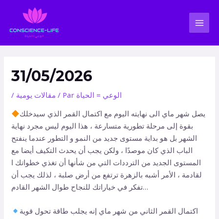
Aller
Navigation
MAI
au
des
MEN
contenu
articles
31/05/2026
الوعي = الحياة
/ Par
مقالات يومية
/
يصل شهر ماي الى نهايته اليوم مع اكتمال القمر الذي سيدخلك
بقوة إلى مرحلة تطورية متسارعة ، هذا اليوم ليس مجرد نهاية
الشهر بل هو بداية مستوى جديد من النمو و التطور عندما ينفتح
الباب الذي كان موصدًا ، ولكن يجب أن يحدث التكيف أيضا مع
المستوى الجديد من الترددات التي من شأنها أن تغذي خطواتك ا
لقادمة ، الأمر أشبه بالزهرة ترتفع من أرض صلبة ، لذلك يجب أن
تفكر في خياراتك للنجاح طوال الشهر القادم…
اكتمال القمر الثاني من شهر ماي إنه يجلب طاقة تحول قوية