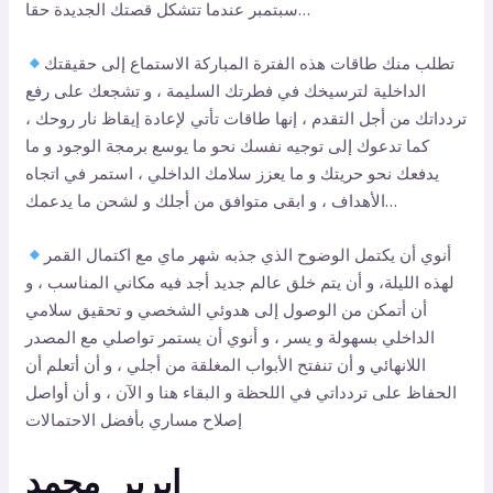
سبتمبر عندما تتشكل قصتك الجديدة حقا…
تطلب منك طاقات هذه الفترة المباركة الاستماع إلى حقيقتك
الداخلية لترسيخك في فطرتك السليمة ، و تشجعك على رفع
تردداتك من أجل التقدم ، إنها طاقات تأتي لإعادة إيقاظ نار روحك ،
كما تدعوك إلى توجيه نفسك نحو ما يوسع برمجة الوجود و ما
يدفعك نحو حريتك و ما يعزز سلامك الداخلي ، استمر في اتجاه
الأهداف ، و ابقى متوافق من أجلك و لشحن ما يدعمك…
أنوي أن يكتمل الوضوح الذي جذبه شهر ماي مع اكتمال القمر
لهذه الليلة، و أن يتم خلق عالم جديد أجد فيه مكاني المناسب ، و
أن أتمكن من الوصول إلى هدوئي الشخصي و تحقيق سلامي
الداخلي بسهولة و يسر ، و أنوي أن يستمر تواصلي مع المصدر
اللانهائي و أن تنفتح الأبواب المغلقة من أجلي ، و أن أتعلم أن
الحفاظ على تردداتي في اللحظة و البقاء هنا و الآن ، و أن أواصل
إصلاح مساري بأفضل الاحتمالات
إبرير_محمد