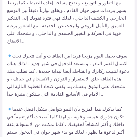
مع التطور و التوسع ، و تفتح مساحة إعادة الضبط ، كما يرتبط
بشهر بترددات شهر جوان القادم ، ويخلق توازناً دقيقاً بين التوسع
الخارجي و الكشف الداخلي ، لذلك فهي فترة تقودك إلى التفكير
العميق والتأمل الروحي والبحث عن الحقيقة ، مع الشعور برغبة
قوية في الحركة و التغيير الجسدي و الداخلي ، و تشجعك على
الانفتاح…
سوف يحمل اليوم مزيجا فريدا من الطاقات و أنت تتحرك تحت
اكتمال القمر النادر ، و تستعد للدخول في شهر جديد ، لذلك هناك
دعوة لتثبيت ركائزك و انفتاحك أيضا لبداية جديدة ، كما تطلب منك
هذه الطاقة خلق الاستقرار و التوازن و الانسجام في حياتك ، و
تشجعك على الوثوق بنفسك بما يكفي لاتخاذ الخطوة التالية إلى
الأمام في الأسابيع القادمة التي ستكون مثيرة جداً…
كما يذكرك هذا المزيج بأن النمو يتواصل بشكل أفضل عندما
تكون جذورك عميقة و قوية ، و لهذا كلما أصبحت أكثر تعمقاً في
داخلك و أكثر اكتشافاً لحقيقتك ، كلما تمكنت من الاستجابة بثقة
أكبر لدعوة ما يظهر ، لذلك مع بدء شهر جوان في الدخول سيتم