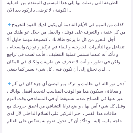
الطريقة التي وصلت بها إلى هذا المستوى المتقدم من العملية
الكونية ، لا ترضى بالركود بعد الآن…
كذلك من المهم في الأيام القادمة أن يكون لديك القوة للخروج
من كل عقبة ، والتعرف على قوتك ، والعمل من خلال عواطفك من
أجل التحرر من كل ما يزعج طاقاتك ، كنصيحة مهمة حاول ألا
تتفاعل مع التأثيرات الخارجية والبقاء في تركيز و توازن وانسجام ،
و تأكد أنه عندما تستمر عملية التنظيف ، فأنت لست في تراجع
ولكن في تطور ، و أنت لا تنحرف عن طريقك ولكنك في المكان
الذي تحتاج إلى أن تكون فيه ، كل شيء يسير كما ينبغي…
أدخل نور الله في نظامك و اتركه يمر ليضئ أي جزء كان في ألم
و معاناة ، سيكون هذا هو الوقت المناسب لتحديد أفضل نواياك ،
عبر عنها في الصباح عندما تستيقظ أو في المساء في وقت النوم
وقبل كل شيء آمن بها ، و ضع نوايا التشافي من أعمق جروحك مع
طاقات هذا القمر ، اختر التركيز على السلام الداخلي لأن لدي
حاجة ماسة إليه ، و تأكد أن كل تحول تقوم به ينعكس على العالم…