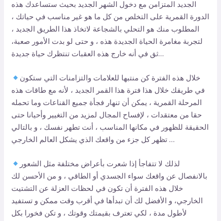
الجديد المتزامن مع دخول الشهر الجديد بحيث ستساعدك هذه
الدورة القمرية على التخلص من كل ما هو غير مناسب في حياتك ،
المطلوب منك هو التحلي بالشجاعة لاتخاذ هذا الطريق الجديد ،
لتجربة مغامرة الحياة الجديدة هذه ، و حتى لو بدت الأمور صعبة،
ثق في أنه خارج هذه العقبات تنتظرك حياة جديدة…
خلال هذه الفترة كن منتبها للعلامات والتزامنات التي ستكون
في طريقك خلال هذا فترة هذا القمر الجديد ، لأنه مع طاقات هذه
المرحلة القمرية ، يمكن أن تنهار فجأة جميع القناعات وما تحمله
حقا من معتقدات ، لإفساح المجال لمزيد من التغيير وأحيانا حتى
الحقيقة للظهور في مكانها المناسب ، أنت تطهر نفسك ، و بالتالي
تظهر كل جزء من واقعك الذي يشكل العالم الخارجي …
لذلك لا تتفاجأ إذا شعرت بأعراض مختلفة مثل الشعور
بالانفصال عن واقعك سواء الجسدي أو الطاقي ، و من الأحسن لك
خلال هذه الفترة أن تكون في لحظات العزلة عن التشتيت
الخارجي، و الأفضل لك أن تبدأها في أقرب وقت ممكن و تستفيد
لأطول مدة ، لكي تعترف بقيمتك وقوتك ، و تكن فخورا بكل