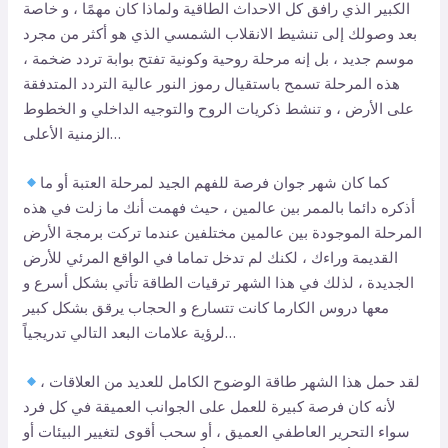
الكبير الذي رافق كل الاحداث الطاقية ولماذا كان مهمًا ، و خاصة
بعد وصولك إلى تنشيط الانقلاب الشمسي الذي هو أكثر من مجرد
موسم جديد ، بل إنه مرحلة روحية وكونية تفتح بوابة تردد ضخمة ،
هذه المرحلة تسمح باستقيال رموز النور عالية التردد المتدفقة
على الأرض ، و تنشط ذكريات الروح والتوجيه الداخلي و الخطوط
الزمنية الأعلى…
كما كان شهر جوان فرصة للفهم الجيد لمرحلة العتبة أو ما
أذكره دائما بالممر بين عالمين ، حيث فهمت أنك ما زلت في هذه
المرحلة الموجودة بين عالمين مختلفين عندما تركت برمجة الأرض
القديمة وراءك ، لكنك لم تدخل تماما في الواقع المرئي للأرض
الجديدة ، لذلك في هذا الشهر ترقيات الطاقة تأتي بشكل أسرع و
معها دروس الكارما كانت تتسارع و الحجاب يرقق بشكل كبير
لرؤية علامات البعد التالي تدريجياً…
لقد حمل هذا الشهر طاقة الوضوح الكامل للعديد من العلاقات ،
لأنه كان فرصة كبيرة للعمل على الجوانب العميقة في كل فرد
سواء التحرير العاطفي العميق ، أو سحب أقوى لتغيير البيئات أو