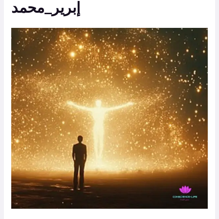
إبرير_محمد