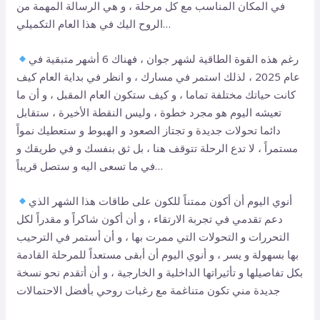
في المكان المناسب مع كل مرحلة ، و هي الرسالة المهمة من
الروح اليك في هذا العام التكميلي…
رغم هذه القوة الطاقية لشهر جوان ، فهناك 6 أشهر متبقية في
عام 2025 ، لذلك استمر في مسارك ، و انظر في بداية العام كيف
كانت حياتك مختلفة تماما ، و كيف ستكون العام المقبل ، و أن ما
تعيشه اليوم هو مجرد خطوة ، وليس النقطة الأخيرة ، ستقابل
دائما تحولات جديدة و تجتاز الصعود و الهبوط و ستعطيك نمواً
مستمراً ، لا تدع الرحلة تتوقف هنا ، بل ثق بنفسك و في طريقك و
في ما تسعى اليه و ستصل قريباً…
أنوي اليوم أن أكون ممتناً للكون على طاقات هذا الشهر الذي
دعم تقدمي في تجربة الارتقاء ، و أن أكون شاكراً و مقدراً لكل
التحررات و التحولات التي ممرت بها ، و أن أستمر في الترحيب
بها بسهولة و يسر ، و أنوي اليوم أن أبقى مستعداً للمرحلة القادمة
بكل تفاصيلها و تأثيراتها الداخلية و الخارجية ، و أن أتقدم نحو نسخة
جديدة مني تكون متناغمة مع رغبات روحي بأفضل الاحتمالات