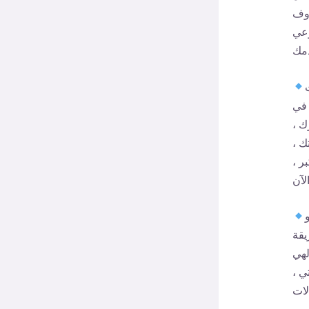
اوف
وعي
 في
ك ،
ك ،
ر ،
يقة
لهي
ي ،
لات