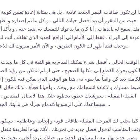
ا لن تكون طاقات القمر الجديد عادية ، بل هي بمثابة إعادة تعيين كونية ،
حيث من المقرر أن يبدأ فصل حياتك التالي ، و كل ما تم إصداره و إظه
مك اسمح له بالذهاب ، أيا كان ما يدعوك للتمسك به ابتعد عنه ، و تأكد أنه
عودة إلى الوراء ، فقط إلى الأمام إلى الواقع الجديد الذي تخلقه ، أنت 
وحدك فقد أظهر لك الكون الطريق ، و الآن الأمر متروك لك للاختيار…
الوقت الحالي ، أفضل شيء يمكنك القيام به هو الثقة في كل ما يحدث ،
الكون يحرك القطع إلى مكانها الصحيح ، حتى لو لم تتمكن من رؤية الص
لكاملة بعد كن واثقاً بما يقوم به ، هذا هو الوقت الذي يمكن فيه للكون إع
بط مسارك و لإعادة انسجامك مع روحك ، وأحيانا فجأة ، لذلك خلال الأ
القليلة المقبلة ، سيرشدك خطوة بخطوة خلال هذا الانتقال المقدس ، 
سيساعدك على الرسو والاندماج بجرأة في بدايتك الجديدة …
كما تجلب لك المرحلة المقبلة طاقات قوية و إيجابية وعاطفية ، سيكون
وقت المناسب لدخول فصل جديد في تجربتك ، لأنك بهذه الطريقة تنتقل 
مصير جديد يهتز معه المستوى الجديد من حياتك بتردد أعلى ، بحيث ت