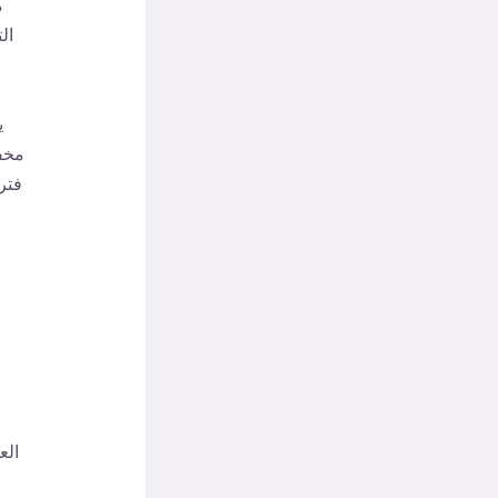
م
ال
مخفي
فتر
الع