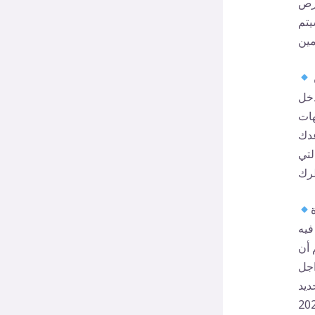
فرص
يتم
يعمل ما تبقى من موسم الكسوف ككشف إنه يسلط الضوء على ما كان
دخل
هات
عدك
لتي
فيه
 أن
اجل
ديد