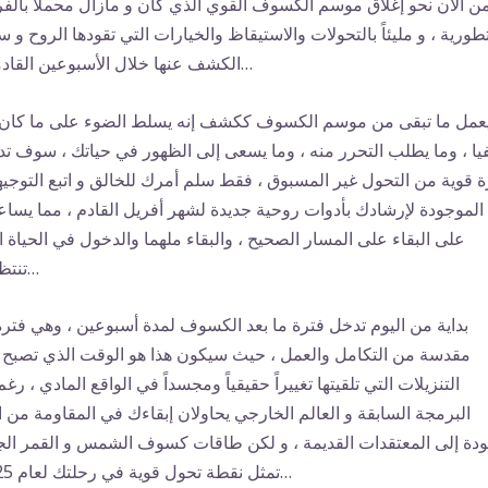
ن الآن نحو إغلاق موسم الكسوف القوي الذي كان و مازال محملاً بال
تطورية ، و مليئاً بالتحولات والاستيقاظ والخيارات التي تقودها الروح و س
الكشف عنها خلال الأسبوعين القادمين…
ا ، وما يطلب التحرر منه ، وما يسعى إلى الظهور في حياتك ، سوف ت
ة قوية من التحول غير المسبوق ، فقط سلم أمرك للخالق و اتبع التوجي
الموجودة لإرشادك بأدوات روحية جديدة لشهر أفريل القادم ، مما يسا
على البقاء على المسار الصحيح ، والبقاء ملهما والدخول في الحياة ا
تنتظرك…
بداية من اليوم تدخل فترة ما بعد الكسوف لمدة أسبوعين ، وهي فترة
مقدسة من التكامل والعمل ، حيث سيكون هذا هو الوقت الذي تصبح 
التنزيلات التي تلقيتها تغييراً حقيقياً ومجسداً في الواقع المادي ، رغم
البرمجة السابقة و العالم الخارجي يحاولان إبقاءك في المقاومة من 
ودة إلى المعتقدات القديمة ، و لكن طاقات كسوف الشمس و القمر الج
تمثل نقطة تحول قوية في رحلتك لعام 2025…