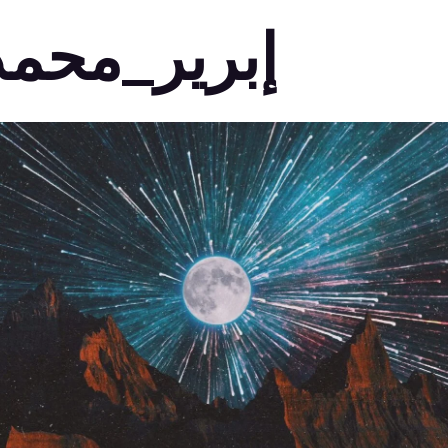
إبرير_محمد