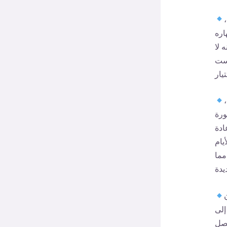
اره
 لا
لست
ورة
ادة
يام
مما
إلى
حصل