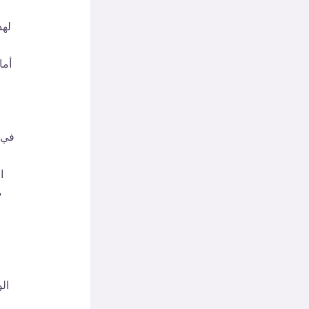
لهذ
أما
في 
ا
ض
ال