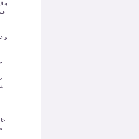
هناك
غير
وإعا
مع
مض
شي
ا
حاف
ضج