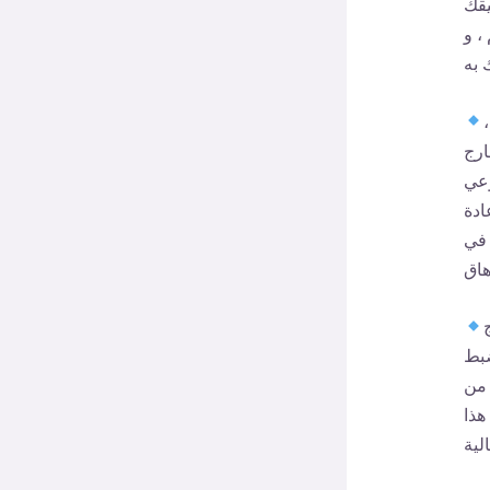
يقك
، و
ارج
وعي
ادة
 في
ضبط
 من
هذا