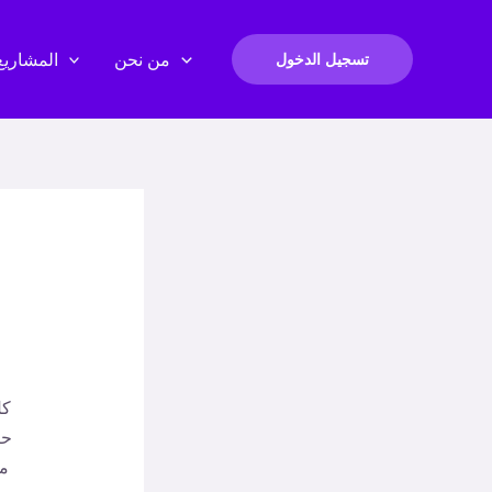
من نحن
المشاريع
تسجيل الدخول
كل
حر
من