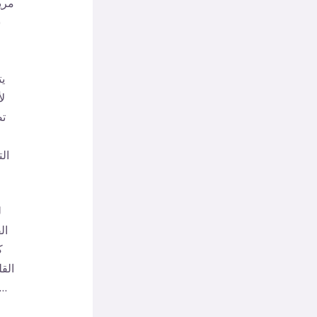
مريح
س
يت
ل
تص
ال
ل
ال
ك
الق
المجال الجديد من الطاقة في تجربتك الفردية ، لذلك ثق في العملية 