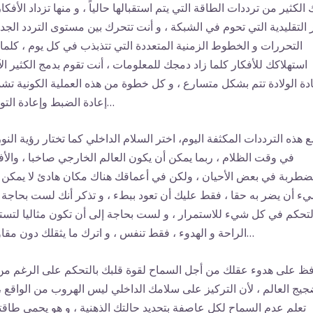
 الكثير من ترددات الطاقة التي يتم استقبالها حالياً ، و منها تزداد الأفكار
 التقليدية التي تحوم في الشبكة ، و أنت تتحرك بين مستوى التردد الجدي
التحررات و الخطوط الزمنية المتعددة التي تتذبذب في كل يوم ، كلما
استهلاكك للأفكار كلما زاد دمجك للمعلومات ، أنت تقوم بدمج الكثير الآ
دة الولادة تتم بشكل متسارع ، و كل خطوة من هذه العملية الكونية تشم
إعادة الضبط وإعادة التوجيه…
 هذه الترددات المكثفة اليوم، اختر السلام الداخلي كما تختار رؤية النور
في وقت الظلام ، ربما يمكن أن يكون العالم الخارجي صاخبا ، والأف
طربة في بعض الأحيان ، ولكن في أعماقك هناك مكان هادئ لا يمكن 
ء أن يضر به حقا ، فقط عليك أن تعود ببطء ، و تذكر أنك لست بحاجة 
لتحكم في كل شيء للاستمرار ، و لست بحاجة إلى أن تكون مثاليا لتس
الراحة و الهدوء ، فقط تنفس ، و اترك ما يثقلك دون مقاومة…
ظ على هدوء عقلك من أجل السماح لقوة قلبك بالتحكم على الرغم من
يج العالم ، لأن التركيز على سلامك الداخلي ليس الهروب من الواقع ، 
تعلم عدم السماح لكل عاصفة بتحديد حالتك الذهنية ، و هو يحمي طاقت