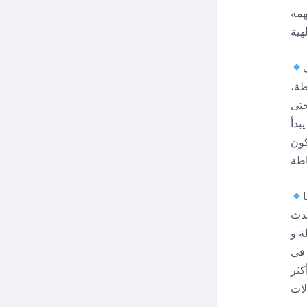
همة
طة،
حتى
بدأ
كون
حدث
ة و
 في
كثر
لات