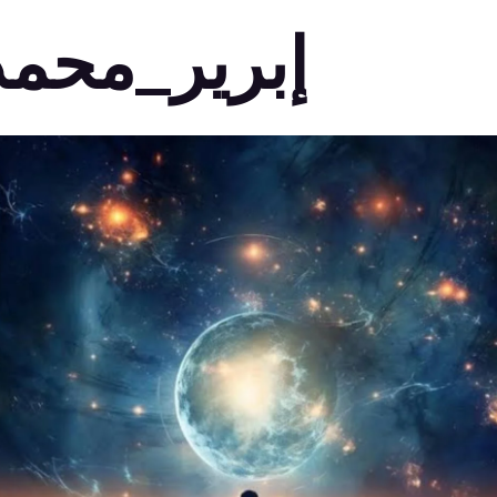
إبرير_محمد