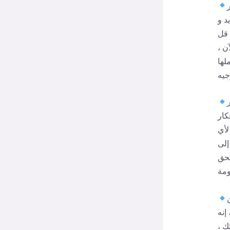
د و
 قل
ن ،
لها
كار
لأي
إلى
تحق
إنه
ك ،