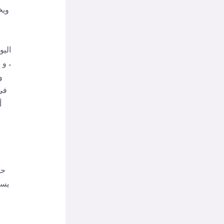
ويخ
الي
، و 
و
في 
أ
ب
حا
يسر