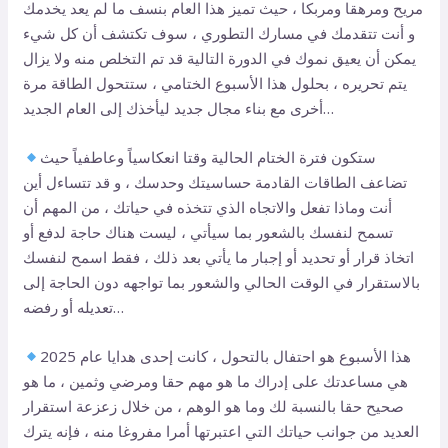
مريح ومرهقا ومربكا ، حيث تميز هذا العام بنسف ما لم يعد يخدمك
و أنت تتقدمك في مسارك التطوري ، سوف تكتشف أن كل شيء
يمكن أن يعيق نموك في الدورة التالية قد تم التخلص منه ولا يزال
يتم تحريره ، بحلول هذا الأسبوع الختامي ، ستتحول الطاقة مرة
أخرى مع بناء مجال جديد ليأخذك إلى العام الجديد…
ستكون فترة الختام الحالية وقتا انعكاسياً وعاطفياً حيث
تضاعف الطاقات القادمة حساسيتك وحدسك ، و قد تتساءل أين
أنت وماذا تفعل والاتجاه الذي تتخذه في حياتك ، من المهم أن
تسمح لنفسك بالشعور بما سيأتي ، ليست هناك حاجة لدفع أو
اتخاذ قرار أو تحديد أو إجبار ما يأتي بعد ذلك ، فقط اسمح لنفسك
بالاستقرار في الوقت الحالي والشعور بما تواجهه دون الحاجة إلى
تعديله أو رفضه…
هذا الأسبوع هو احتفال بالتحول ، كانت إحدى هدايا عام 2025
هي مساعدتك على إدراك ما هو مهم حقا ومرضي وثمين ، ما هو
صحيح حقا بالنسبة لك وما هو الوهم ، من خلال زعزعة استقرار
العديد من جوانب حياتك التي اعتبرتها أمرا مفروغا منه ، فإنه يترك