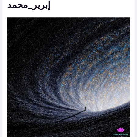
إبرير_محمد