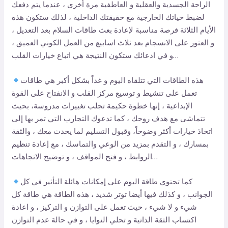
الراحة الجسدية والعقلية و العاطفية مرة أخرى ، عندما يتم دفعك
لضبط حياتك الخارجية مع حقيقتك الداخلية ، لذلك ستكون هذه
الأيام الثلاثة فرصة مناسبة لإعادة بعث طاقات السلام بعد التعديل ،
و العثور على الانسجام بعد ثلاث اسابيع من العمل الكوني العميق ،
و في ادعائك ستكون النتيجة هي اتباع خيارات القلب…
هذه الطاقات التي تتلقاه اليوم و غداً بشكل أكبر هي طاقات
تعمل على تنشيط و توسيع مركز القلب و الانفتاح على القوة
الإبداعية ، إنها خطوة حكيمة تجلب تغييرات مدروسة، بحيث
تتماشى مع هدف روحك ، كما تدعوك التجارب التي تمر بها إلى
اتخاذ خيارات أكثر وضوحاً، وقبول التسليم لما يحدث معك ، والثقة
بمسارك ، و التقدم بمزيد من الوعي والتماسك ، مع إعادة تنظيم
الروابط ، و فتح المواقف ، و توضيح الاتجاهات…
كما تحتوي طاقة اليوم على إمكانات هائلة التأثير في كل
الجوانب ، و كذلك فيها أيضا توتر شديد ، هذه الطاقة هي طاقة كل
شيء و لا شيء ، حيث تعمل على التوازن و التركيز ، و اعادة
اكتساب الثقة الذاتية و تحلي النوايا ، و في حالة عدم التوازن