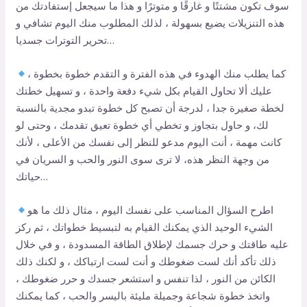
سوف تكون مشتتًا و غارقًا و متوترًا و هذا ما سيجعل إستفادتك من
هذه التنزيلات يضيع بسهولة ، لذلك المطلوب منك اليوم تشافي و
تحرير التوترات جسديا…
كما يطلب منك الهدوء في هذه الفترة و التقدم خطوة بخطوة ،
عليك ألا تحاول القيام بكل شيء دفعة واحدة ، و تسهيل خطتك
لخطة صغيرة جدا ، لدرجة أن تصبح كل خطوة تبدو مجدية بالنسبة
لك، و حاول بتجاوز و تخطي أي خطوة تعيق تقدمك ، وحتى لو
كانت مهمة ، أنت اليوم مدعو للنظر إلى نفسك من الأعلى ، لأنك
من وجهة النظر هذه، لا ترى سوى النور والحب و السريان في
حياتك…
اطرح السؤال المناسب على نفسك اليوم ، مثال ذلك ما هو
الشيء الوحيد الذي يمكنك القيام به لتبسيط خطواتك ، ثم ركز
عليه طاقتك و حرك جسمك لإطلاق الطاقة المسدودة ، و في خلال
ذلك تأكد أنك لست ضغوطك و أنت لست ارتباكك ، و لكنك ذلك
الكائن من النور ، لذا تنفس و استشعر جسدك و حرر ضغوطك ،
واتخذ خطوة شجاعة وجميلة مليئة باليسر والحب ، كما يمكنك