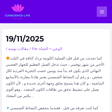
Aller
Navigation
MAI
au
des
MEN
contenu
articles
19/11/2025
الوعي = الحياة
/ Par
مقالات يومية
/
كما تحدثت من قبل فإن العملية الكونية تزداد كثافة في الثلث
الأخير من شهر نوفمبر ، حيث تدخل العمل العظيم للجهاز العصبي
النهائي الذي يكون قد بدأ منذ يومين حسب التجربة الفردية لكل
شخص ، و رغم أن النشاط الشمسي يعتبر هادئا مقارنة بالأسابيع
الماضية ، و كان هذا يسمح بخلق وجهة أخرى جديدة و ، لأن الكون
يعمل على تنشيط تدفق من طاقات الكون المتعدد ، وهو أقوى
بكثير من المعتاد…
كما كنت تعرفه من قبل ، فعندما ينخفض النشاط الشمسي