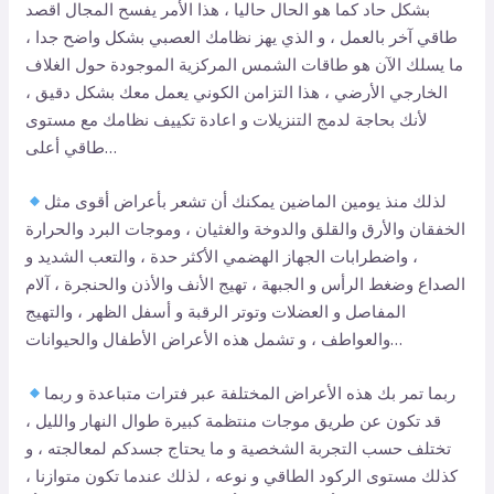
بشكل حاد كما هو الحال حاليا ، هذا الأمر يفسح المجال اقصد
طاقي آخر بالعمل ، و الذي يهز نظامك العصبي بشكل واضح جدا ،
ما يسلك الآن هو طاقات الشمس المركزية الموجودة حول الغلاف
الخارجي الأرضي ، هذا التزامن الكوني يعمل معك بشكل دقيق ،
لأنك بحاجة لدمج التنزيلات و اعادة تكييف نظامك مع مستوى
طاقي أعلى…
لذلك منذ يومين الماضين يمكنك أن تشعر بأعراض أقوى مثل
الخفقان والأرق والقلق والدوخة والغثيان ، وموجات البرد والحرارة
، واضطرابات الجهاز الهضمي الأكثر حدة ، والتعب الشديد و
الصداع وضغط الرأس و الجبهة ، تهيج الأنف والأذن والحنجرة ، آلام
المفاصل و العضلات وتوتر الرقبة و أسفل الظهر ، والتهيج
والعواطف ، و تشمل هذه الأعراض الأطفال والحيوانات…
ربما تمر بك هذه الأعراض المختلفة عبر فترات متباعدة و ربما
قد تكون عن طريق موجات منتظمة كبيرة طوال النهار والليل ،
تختلف حسب التجربة الشخصية و ما يحتاج جسدكم لمعالجته ، و
كذلك مستوى الركود الطاقي و نوعه ، لذلك عندما تكون متوازنا ،