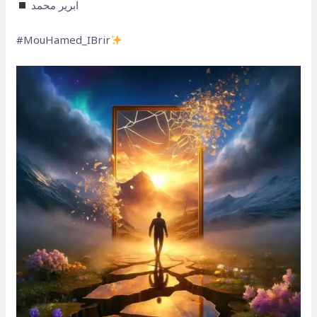
ابرير محمد
‏#MouHamed_IBrir