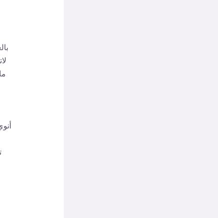
بال
لا
ما
ا
أنوي
ت