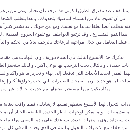
ينما تقف عند مفترق الطرق الكوني هذا ، يجب أن تختار بوعي من ترغب
في أن تصبح، بدلا من السماح لماضيك بتحديدك ، و هذا يتطلب الشجاع
نه يتطلب أيضا لطفا شديدا مع نفسك ومع من حولك ، قد تشعر كثيراً بتأ
هذا النمو المتسارع ، وقد ترتفع العواطف مع تلفوء الجروح القديمة ، ل
لال مواجهة انزعاجك بالرحمة بدلا من الحكم و التأنيب…
يذكرك هذا الأسبوع الثالث بأن الحياة دورية ، وأن النهايات هي مقدمة
ايات جديدة ، و بالتالي يجب الترحيب بها بوعي أكبر ، و لذلك ستحفز الط
هذا القمر الجديد الأحداث التي تدفعك إلى إنهاء و تحرير ما هو راكد والس
احة لما هو جديد ، ربما أصبحت التغييرات التي يجب إجراؤها أكثر إزعاج
ويكاد يكون من المستحيل تجاهلها مع حدوث تحولات غير متوقعة…
ددات التحول لهذا الأسبوع ستظهر نفسها لإرشادك ، فقط راقب بعناية ما
م تقديمه لك ، و ما يمكن لوجهات النظر الجديدة النابضة بالحياة أن تمنح
ث ستتزايد رؤى و وجهات جديدة تساعدك على رؤية المعنى وراء ما تت
من خلاله مع الاعتراف بالتحول و التشافي الذي يحدث لك في كل مرة 