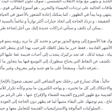
الجديد و ينتهي مع بوابة الانقلاب الشمسي ، سوف تكون الطاقات حيث ت
طاقات الحالية على ترددات الخيمياء والتحرير ، هو أسبوع انتقالي قوي ، 
ينتهي وما يبدأ في الظهور ، كما يمكنك إعادة الشعور بالأعمق في الحياة
الحقيقة ، و تزداد الحاجة إلى اتخاذ خيارات أكثر توازناً و تناغماً بالنسبة 
يمكن أن تكثف و ستأتي ادراكات جديدة إليك من أجل إضاءة طريقك…
ك هذا الأسبوع إلى وضع البذور بوعي و تحديد كل ما تريد رؤيته ينمو في
الأشهر القادمة ، فقط حرر ما يثقل كاهلك للترحيب بهذا الذي ينتظر الخ
ياة ، نتيجة لذلك ، قد تجد تركيزك ينجذب إلى أحداث قديمة عفا عليها ال
تكشف عن النقاط التي يحتاج منظورك إلى التوسع فيها بما يتجاوز ما 
تعرفه دائماً ، ومنفتحاً على ما هو جديد وغير معروف وغير مألوف…
حالياً ، هناك تسارع في رحلتك نحو التشافي التي تضيف شعورًا بالإلحاح
والاحتكاك إلى كل ما تختبره ، و يواجه الكثيرون ما يبدو وكأنه تكرار للأن
لقديمة مع ظهور الجروح القديمة للشفاء والإفراج عنها ، على الرغم من
اج ، يتم توجيهك على البقاء منتبهاً لما قد يظهر دون الحاجة إلى العودة 
السلوكيات المألوفة والاستراتيجيات القديمة للتعامل معها و حسمها…