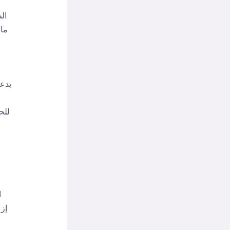
ال
ما 
يدعو
للح
ا
إزع