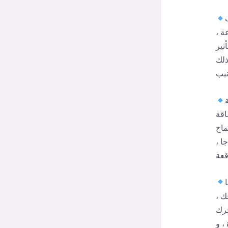
ة ،
ثير
ذلك
اقة
ماح
ا ،
ك ،
حرك
، و