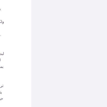
ب
ولك
عليك التعامل من خ
لبد
ل
بمس
تر
يت
حي