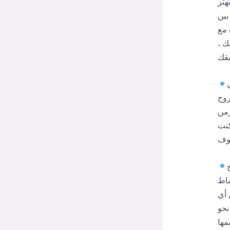
هتز
بين
 مع
لك ،
روج
زمن
كنت
ماط
 أي
نحو