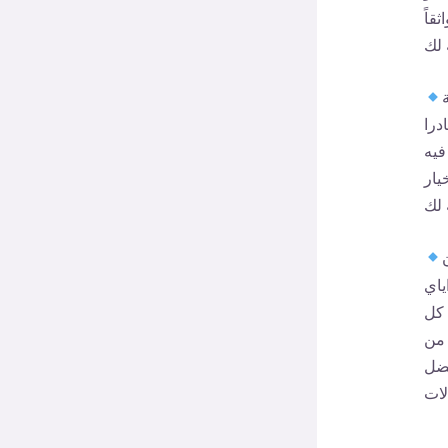
قاً
درا
فيه
يار
ياي
 كل
 من
فضل
لات