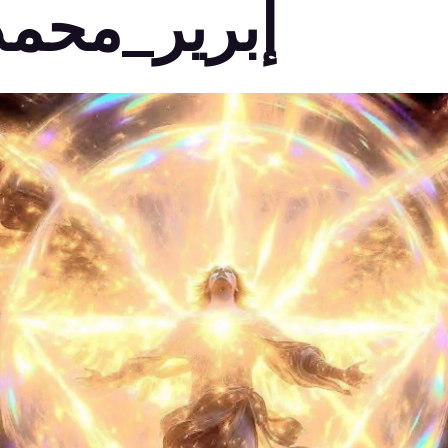
إبرير_محمد