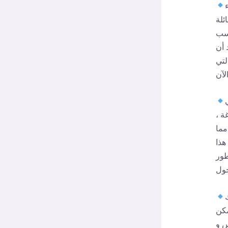
ئلة
اسب
 أن
لتي
ة ،
مما
هذا
طور
مكن
س و