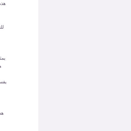
هذه
لل
يمث
ه
يفسد
هذ
ا