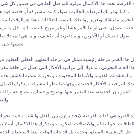
 الفرصة تحت هذا الاكتمال مواتية للتواصل الطاقي في صميم كل شيء
، كما توفر لك الترددات الحالية ، سواء كانت مشتركة أو خاصة قوة ها
لتحرير ما يثقلك وتعزيز روابطك بالنسبة للعلاقات ، هذا هو الوقت المن
تحدث بصدق ، حتى لو بدا الأمر هشا أو غير مريح بالنسبة لك ، قل ما تريد
تقول لنفسك أو للآخرين ، و ماذا تريد أن تكشف ، و ما هي المبادلات ا
تجنبتها حتى الآن…
ل هذا القمر مرحلة رئيسية تتمثل في مرحلة التطهير العقلي العظيم في
ذا العام التحويلي ، تدعوك إلى مراقبة الأفكار التي تعمل في حلقة مفرغ
والمعتقدات القديمة والأنماط المحدودة ، و تحررك عملية الكشف هذه 
ك للترحيب بالأفكار الجديدة ووجهات النظر المشرقة ، يذكرك اكتمال 
القمر بأن الحقيقة، عند التعبير عنها بوضوح وإحسان ، تصبح جسرا للت
والتحول…
ه الفترة هي كذلك الفرصة لإيجاد توازن بين العقل والقلب ، حيث تحولك
لطاقات نحو التفكير والاتصالات الفكرية ، و يذكرك هذا الاكتمال أنه لا ي
حل كل شيء بالمنطق وحده ، بل قد حان الوقت أيضا لاستخدام الحد