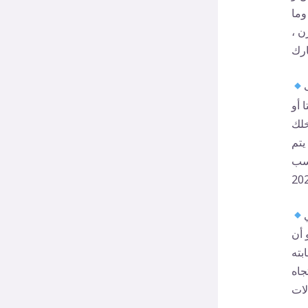
وما
ن ،
 أو
خلك
يتم
اسب
 أن
بته
جاه
لات