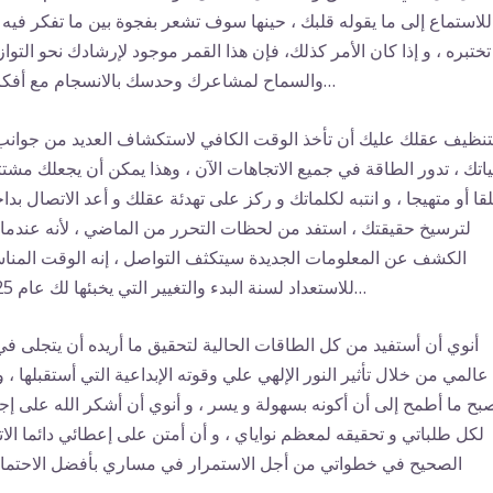
للاستماع إلى ما يقوله قلبك ، حينها سوف تشعر بفجوة بين ما تفكر فيه 
تختبره ، و إذا كان الأمر كذلك، فإن هذا القمر موجود لإرشادك نحو التواز
والسماح لمشاعرك وحدسك بالانسجام مع أفكارك…
تنظيف عقلك عليك أن تأخذ الوقت الكافي لاستكشاف العديد من جوانب
اتك ، تدور الطاقة في جميع الاتجاهات الآن ، وهذا يمكن أن يجعلك مشتتا
قا أو متهيجا ، و انتبه لكلماتك و ركز على تهدئة عقلك و أعد الاتصال بدا
لترسيخ حقيقتك ، استفد من لحظات التحرر من الماضي ، لأنه عندما 
الكشف عن المعلومات الجديدة سيتكثف التواصل ، إنه الوقت المن
للاستعداد لسنة البدء والتغيير التي يخبئها لك عام 2025…
أنوي أن أستفيد من كل الطاقات الحالية لتحقيق ما أريده أن يتجلى في
عالمي من خلال تأثير النور الإلهي علي وقوته الإبداعية التي أستقبلها ، و
بح ما أطمح إلى أن أكونه بسهولة و يسر ، و أنوي أن أشكر الله على إجا
لكل طلباتي و تحقيقه لمعظم نواياي ، و أن أمتن على إعطائي دائما الات
الصحيح في خطواتي من أجل الاستمرار في مساري بأفضل الاحتما