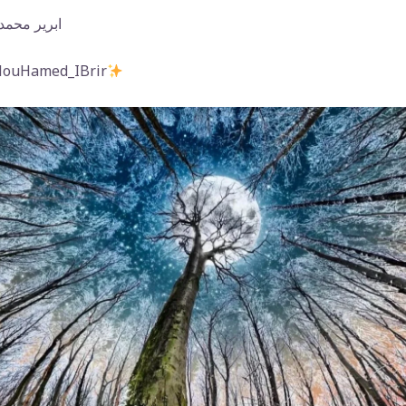
ابرير محمد
‏#uHamed_IBrir