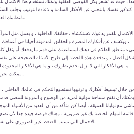
ذا ، حيث قد تشعر بكل الفوضى العقلية ولكنك تستخدم هذا الاكتمال لل
كتذكير نفسك بالتخلي عن الأفكار السامة و لاعادة الترتيب وجلب الس
لنظامك العقلي…
الاكتمال للقمر يدعوك لاستكشاف حقائقك الداخلية ، و يعمل مثل المرآة
، ويكشف عن أفكارك المضرة والحقائق المدفونة أحيانا في أعماقك ، 
يء مناطق الظلام في ذهنك لمساعدتك على فهم ما يدفعك أو يثقل كا
كل أفضل ، و تدفعك هذه اللحظة إلى طرح الأسئلة الصحيحة على نفس
ما هي الأفكار التي لا تزال تخدم تطورك ، و ما هي الأفكار المحدودة ا
يمكنك تحريرها…
ن خلال تبسيط أفكارك و ترتيبها تستطيع التحكم في عالمك الداخلي ، و
يمكنك أن تفتح مساحة مواتية لمزيد من الوضوح و المرونة للمضي قدما 
اشى مع نوايانا العميقة ، أيضا كن متأكد من أن العديد من الأشياء الموج
ائمة المهام الخاصة بك غير ضرورية ، وهناك فرصة جيدة جدا لأن تضع
الاحمال التي تسبب الضغط غير الضروري على نفسك…