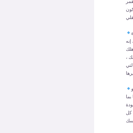
قمر
كون
إنه
هلك
ك ،
لتي
بما
ودة
 كل