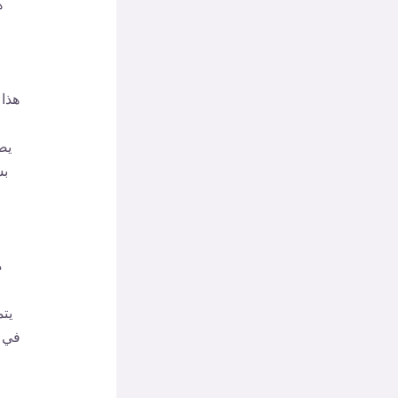
ه
هذا 
يض
بش
م
يتم
في ق