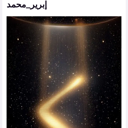
إبرير_محمد