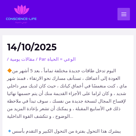
Aller
Navigation
MAI
au
des
MEN
contenu
articles
14/10/2025
الوعي = الحياة
/ Par
مقالات يومية
/
اليوم تدخل طاقات جديدة مختلفة تماماً ، بعد 5 أشهر من
العودة إلى أعماقك ، تستأنف مسارك نحو الارتقاء ، فمنذ شهر
ماي ، كنت منغمسًا في أعماق كيانك ، حيث كان لديك ممر داخلي
شديد ، و كان لزاما على الأجزاء القديمة منك أن يتم حسمها نهائيا
لإفساح المجال لنسخة جديدة من نفسك ، سوف تبدأ في ملاحظة
ذلك في الأسابيع المقبلة ، و يمكنك أن تشعر بإعادة المزيد من
الوضوح ، و تتكشف القوة الداخلية…
يبشرك هذا التحول بفترة من التحول الكبير و التقدم بأسس