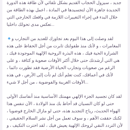
جديد ، سيزول الحجاب القديم بشكل تلقائي لأن طاقة هذه الدورة
الجديدة جاهزة الآن لتجسيدها في المادة ، اعمل بهذه الطاقة من
خلال البدء في إجراء التغييرات اللازمة في واقعك الخارجي التي
تعكس مدى تحولك داخليا…
لقد وصلت إلى هذا اليوم بعد تجاوزك للعديد من التجارب و
المغامرات ، و لأنك منذ طفولتك ثابرت من أجل الحفاظ على هذه
الشرارة الحية فيك ، هذه البذرة الروحية الإلهية الموجودة فيك ،
هي التي أرشدتك حتى خلال أكثر الأوقات صعوبة و كثافة ، و على
الرغم من صعوبات وتجارب الحياة الأرضية فقد تطورت دائما ،
لأنك في أعماقك، كنت تعلم أنك لم تأت إلى الأرض ، في هذه
الأوقات الغريبة والفوضوية ، من أجل لا شيء…
لقد كان تجسيد الجزء الإلهي مهمتك الأساسية منذ أنفاسك الأولى
حتى لو كان النسيان قد أحاط بك منذ الولادة ، الآن تنفس هذا
الهواء الحديث، رياح التجديد هذه، حتى لو مازال الخارج فوضويا ،
لكنك حققت الأهم ، و سوف تعمل من أجل نشر السلام الحقيقي ،
لأن التردد النقي لروحك الإلهية يعيش فيك ، لقد اخترت التكيف ، و