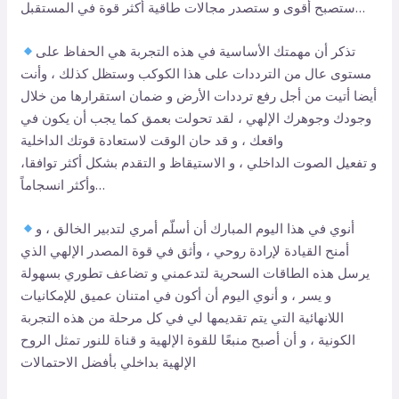
ستصبح أقوى و ستصدر مجالات طاقية أكثر قوة في المستقبل…
تذكر أن مهمتك الأساسية في هذه التجربة هي الحفاظ على
مستوى عال من الترددات على هذا الكوكب وستظل كذلك ، وأنت
أيضا أتيت من أجل رفع ترددات الأرض و ضمان استقرارها من خلال
وجودك وجوهرك الإلهي ، لقد تحولت بعمق كما يجب أن يكون في
واقعك ، و قد حان الوقت لاستعادة قوتك الداخلية
و تفعيل الصوت الداخلي ، و الاستيقاظ و التقدم بشكل أكثر توافقا،
وأكثر انسجاماً…
أنوي في هذا اليوم المبارك أن أسلّم أمري لتدبير الخالق ، و
أمنح القيادة لإرادة روحي ، وأثق في قوة المصدر الإلهي الذي
يرسل هذه الطاقات السحرية لتدعمني و تضاعف تطوري بسهولة
و يسر ، و أنوي اليوم أن أكون في امتنان عميق للإمكانيات
اللانهائية التي يتم تقديمها لي في كل مرحلة من هذه التجربة
الكونية ، و أن أصبح منبعًا للقوة الإلهية و قناة للنور تمثل الروح
الإلهية بداخلي بأفضل الاحتمالات