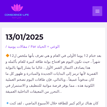
Aller
Navigation
MAI
au
des
MEN
contenu
articles
13/01/2025
الوعي = الحياة
/ Par
مقالات يومية
/
بعد ختام 12 يوما الأولى في العام و هي تعرف بأنها ملخص ل12
شهراً ، حيث تكون اليوم هو افتتاح بوابة طاقة كبيرة للعام بأكمله و
هذا يصادف اكتمال القمر الأول ، غالبا ما يشار إليها بالبوابة
القمرية لأنها ترمز إلى البدايات الجديدة والمبادرة و ظهور كل ما
كان مدفوناً عميقاً ، وبالتالي، فإن طاقات اليوم تضخم العملية
الكونية هذه ، مما يوفر فرصة مواتية للتنظيف و الاستمرار في
التحرر من المعيقات الداخلية العميقة…
كان هناك تراكم كبير للطاقة خلال الأسبوع الماضي ، لقد كنت