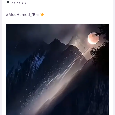
ابرير محمد
‏#MouHamed_IBrir