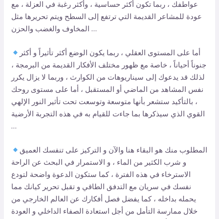
عواطفك ، ربما تكون أكثر حساسية ، وأكثر رغبة في العزلة ، مع
عودة للمشاعر القديمة التي ترتفع إلى السطح ويتم تحريرها مثل
المخاوف والغضب والحزن …
أما على المستوى العقلي ، ربما يكون الوضع أكثر تأثيراً و أكثر
جنوناً أحياناً ، خاصة مع ظهور مختلف الأفكار القديمة من البرمجة ،
لذلك قد يدعوك إلى سيناريوهات من الكوارث ، وربما لا يزال يكرر
نفس المشاهد من الماضي أو المستقبل ، أما على مستوى روحك
، بالتأكيد ستشعر بأنها متوسعة وتوسعت تحت تأثير النور الإلهي
القوي الذي سيذكرها بما جاءت للقيام به في هذه التجربة الأرضية
…
المطلوب منك هو البقاء هنا والآن و التركيز على تنفسك العميق
و شرب الكثير من الماء ، و الاستمرار في البحث عن الراحة
الاسترخاء في هذه الفترة ، كما ستكون الدعوة واضحة لتودع
نفسك في سريان مع التدفق الطاقي و تقبل تحرير كيانك مما
يحمله بداخله ، كما يفضل فصل أفكارك عن العالم الخارجي من
خلال ممارسة التأمل من أجل استعادة الصفاء الداخلي و العودة