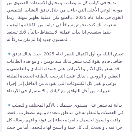
تدمج في كيانك كل ما يصلك ، و تحاول الاستفادة القصوى من
موجة الوعي الأعلى التي جاءت من خلال تدفق النشاط الشمسي
القوي في بداية عام 2025 ، بالطبع تكن عملية تطهير سهلة ، ربما
شعرت أنك كنت تخوض سباقاً في دوامة من الكثافة و الوهم ،
بينما ستصدم اذا بدأت عملية الاستيقاظ حالياً ، لأنك تستعد
لمستوى جديد إذا لم تكن مدركاً له…
تعيش الليلة مع أول اكتمال للقمر لعام 2025، حيث هناك تدفق
طاقي قادم بقوة كنت تشعر بذلك منذ يومين ، و مع هذه الطاقات
قد تشعر بكل الآثار و الأعراض على جسدك المادي و العاطفي و
العقلي و الروحي ، لذلك عليك الترحيب بالطاقة الجديدة المليئة
بوعي و تقبل كل الكشوفات التي تقودك من الداخل إلى إجراء
تغييرات من أجل التوافق مع كيانك و الاستمرار في الارتقاء…
بداية قد تشعر على مستوى جسمك ، بالألم المختلف والتصلب
في العضلات والمقاومة في مناطق متعددة و نوم مضطرب ، فقط
راقب و اسمح لجسمك بالعودة ببطء إلى قوته و افهم رسالة كل
جزء فيه ، و تحدث إلى كل خلية و اسمح لها بالتجدد ، أما من حيث