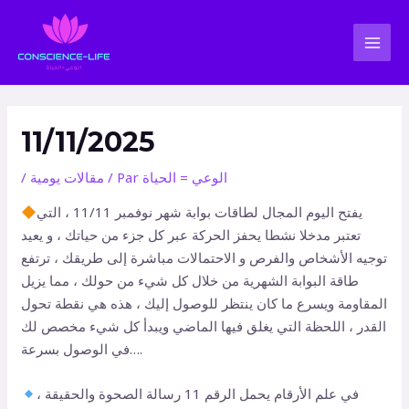
Aller
Navigation
MAI
au
des
MEN
contenu
articles
11/11/2025
الوعي = الحياة
/ Par
مقالات يومية
/
يفتح اليوم المجال لطاقات بوابة شهر نوفمبر 11/11 ، التي
تعتبر مدخلا نشطا يحفز الحركة عبر كل جزء من حياتك ، و يعيد
توجيه الأشخاص والفرص و الاحتمالات مباشرة إلى طريقك ، ترتفع
طاقة البوابة الشهرية من خلال كل شيء من حولك ، مما يزيل
المقاومة ويسرع ما كان ينتظر للوصول إليك ، هذه هي نقطة تحول
القدر ، اللحظة التي يغلق فيها الماضي ويبدأ كل شيء مخصص لك
في الوصول بسرعة….
في علم الأرقام يحمل الرقم 11 رسالة الصحوة والحقيقة ،