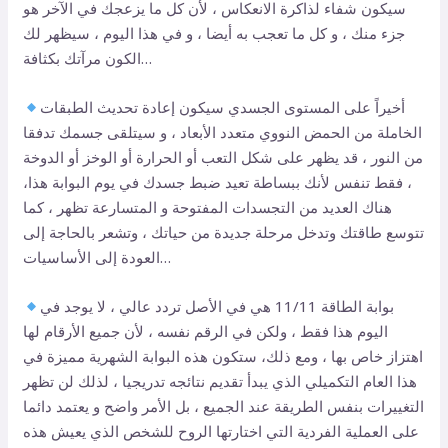
سيكون شفاء لذاكرة الانعكاس ، لأن كل ما يزعجك في الآخر هو
جزء منك ، و كل ما تعجب به أيضا ، و في هذا اليوم ، سيظهر لك
الكون مرآتك بكثافة…
أخيراً على المستوى الجسدي سيكون إعادة تحديث الطبقات
الخاملة من الحمض النووي متعدد الأبعاد ، و سيتلقى جسمك تدفقا
من النور ، قد يظهر على شكل التعب أو الحرارة أو الوخز أو الدوخة
، فقط تنفس لأنك ببساطة تعيد ضبط جسدك في يوم البوابة هذا،
هناك العديد من التجسدات المفتوحة و المتسارعة تظهر ، كما
تتوسع طاقتك وتدخل مرحلة جديدة من حياتك ، وتشعر بالحاجة إلى
العودة إلى الأساسيات…
بوابة الطاقة 11/11 هي في الأصل تردد عالي ، لا يوجد في
اليوم هذا فقط ، ولكن في الرقم نفسه ، لأن جميع الأرقام لها
اهتزاز خاص بها ، ومع ذلك، ستكون هذه البوابة الشهرية مميزة في
هذا العام التكميلي الذي يبدأ تقديم نتائجه تدريجيا ، لذلك لن تظهر
التغييرات بنفس الطريقة عند الجميع ، بل الأمر واضح و يعتمد دائما
على العملية الفردية التي اختارتها الروح للشخص الذي يعيش هذه