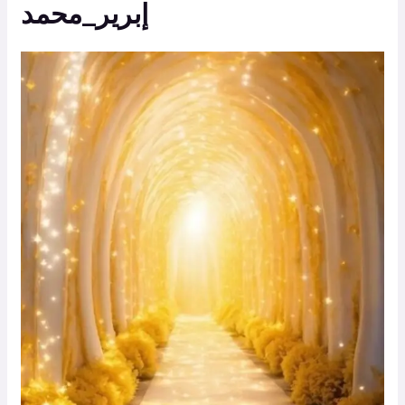
إبرير_محمد