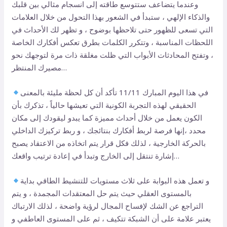
وعندما يتضاعف ستتوسع طاقته إلى انسجام مثالي بين قلبك
والذكاء الإلهي ، ستبدأ في الشعور بهذا التحول من خلال العلامات
التي تسعى للظهور حتى تلاحظها بوضوح ، و تظهر لك الأحداث في
اللحظات المناسبة ، وتتكرر الكلمات بطرق تعكس أفكارك الخاصة
، وتفتح المحادثات الأبواب التي ظلت مغلقة ذات مرة لتوجهك نحو
مصيرك المنتظر…
في هذا اليوم المبارك 11/11 تأكد أن كل لحظة مليئة بالمعنى
الحقيقي لهذه التجربة الكونية التي تعيشها حالياً ، تذكرك بأن
الكون يعمل من خلال أحداث مميزة كما يبدو ليقودك إلى مكان
محدد ،إنها فرصة لربط أفكارك بنتائجك ، و ربط تركيزك الداخلي
بالحركة الخارجية ، لذلك فكل قرار يتم اتخاذه من الاعتقاد يصبح
إشارة تنتقل إلى الخارج وتبدأ في إعادة ترتيب واقعك…
و تعمل هذه البوابة على ثلاث مستويات للتنشيط الطاقي بداية
بالمستوى العقلي حيث يتم حل المعتقدات المجمدة ، و يتم
التراجع عن الشك لإفساح المجال لرؤية واضحة ، لذلك الارتباك
يعتبر علامة على أن الشبكة تتكيف ، ثم على المستوى العاطفي و