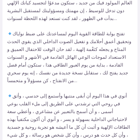
العالم المولود فيك من جديد ، ستكون مدعوًا لتجسيد كيانك الإلهي
دون تدخل للوسيط ، إن مهمتك ومسؤوليتك لمستقبل البشرية
بدأت في الظهور ، لقد كنت تستعد لهذه اللحظة لسنوات…
تفتح بوابة للطاقة القوية اليوم لمساعدتك على ضبط نواياك
وتحقيق أعمق أحلامك و تفعيل الصوت الداخلي الذي يقوي الحدث
المتاح و يجعله كنَغْمة إلهية ، لقد حان الوقت للاحتفال العميق و
الاستعداد لموجات الوعي الهائل القادمة في الأشهر و السنوات
القادمة ، بداية من يوم العبور الطاقي هذا ، ستكون أمام فصل
جديد يفتح لك ، ستقابل نسخة جديدة من نفسك ، إنه يوم سحري
من الانفتاح ، كن مسؤولاً و متحمساً…
أنوي في هذا اليوم أن أبقى منتبها وأستمع إلى حدسي ، وأثق
في روحي التي ترشدني على الطريق إلى ملء القلب بوعي
أسمى ، و أن أسمح بالتعبير عن مشاعري ، وأعطي سعة
لاحتياجاتي الداخلية بسهولة و يسر ، و أنوي أن أكون مكتفياً بهذه
الطاقات الإلهية و أثبت أن كل ما أعيشه هو تجربة روحية و جسدية
، وأن كل حدث هو درس ، وأن كل شخص هو رسالة ، و كل شيء