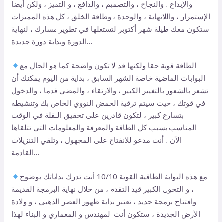
والإبداع ، والنجاح ، والتصميم ، والدافع ، و التميز ، ولكن أيضا
الإستمرار ، واللانهاية ، والوحدة ، وطاقة الخلق ، كل هذه المميزات
ستكون معك طيلة شهر أكتوبر لتستغلها في تطوير مسارك ، لنهاية
الدورة وبداية دورة جديدة…
الطاقة قوية حقا ولكنها قد لا تكون واضحة كما هو الحال مع
البوابات الماضية خاصة الشهر السابق ، بداية من اليوم يمكنك أن
تشعر بالشعور بالتغيير الكبير ، والارتقاء ، والمضي قدما ، والدخول
في قوتك ، حيث سيتم ترقية الحمض النووي الخاص بك وتنشيطه
بتسارع كبير ، لتكون قادرين على تحقيق النقلة في الوقت
المناسب بسبب كل الطاقة والمعرفة والمعلومات التي تتلقاها
الآن ، أنت مدعو للانفتاح على المجهول ، وتلقي التنزيلات
القادمة…
مع هذه البوابة الطاقية القوية 10/10 أنت تدرك بداياتك بوضوح
، و التحول الكبير قيد التقدم ، من خلال نهاية البرمجة القديمة
وافتتاح برمجة جديد ، تعتبر بداية ظهور العصر الذهبي ، و ولادة
الأرض الجديدة ، ستكون أنت المهندس و المعماري و البناء لهذا