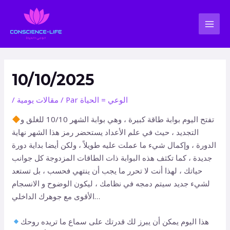
Aller
Navigation
MAI
au
des
MEN
contenu
articles
10/10/2025
الوعي = الحياة
/ Par
مقالات يومية
/
تفتح اليوم بوابة طاقة كبيرة ، وهي بوابة الشهر 10/10 للغلق و
التجديد ، حيث في علم الأعداد يستحضر رمز هذا الشهر نهاية
الدورة ، وإكمال شيء ما عملت عليه طويلاً ، ولكن أيضا بداية دورة
جديدة ، كما تكثف هذه البوابة ذات الطاقات المزدوجة كل جوانب
حياتك ، لهذا أنت لا تحرر ما يجب أن ينتهي فحسب ، بل تستعد
لشيء جديد سيتم دمجه في نظامك ، ليكون الوضوح و الانسجام
الأقوى مع جوهرك الداخلي…
هذا اليوم يمكن أن يبرز لك قدرتك على سماع ما تريده روحك