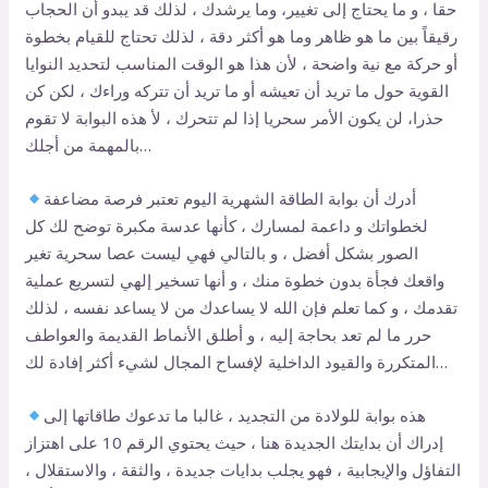
حقا ، و ما يحتاج إلى تغيير، وما يرشدك ، لذلك قد يبدو أن الحجاب
رقيقاً بين ما هو ظاهر وما هو أكثر دقة ، لذلك تحتاج للقيام بخطوة
أو حركة مع نية واضحة ، لأن هذا هو الوقت المناسب لتحديد النوايا
القوية حول ما تريد أن تعيشه أو ما تريد أن تتركه وراءك ، لكن كن
حذرا، لن يكون الأمر سحريا إذا لم تتحرك ، لأ هذه البوابة لا تقوم
بالمهمة من أجلك…
أدرك أن بوابة الطاقة الشهرية اليوم تعتبر فرصة مضاعفة
لخطواتك و داعمة لمسارك ، كأنها عدسة مكبرة توضح لك كل
الصور بشكل أفضل ، و بالتالي فهي ليست عصا سحرية تغير
واقعك فجأة بدون خطوة منك ، و أنها تسخير إلهي لتسريع عملية
تقدمك ، و كما تعلم فإن الله لا يساعدك من لا يساعد نفسه ، لذلك
حرر ما لم تعد بحاجة إليه ، و أطلق الأنماط القديمة والعواطف
المتكررة والقيود الداخلية لإفساح المجال لشيء أكثر إفادة لك…
هذه بوابة للولادة من التجديد ، غالبا ما تدعوك طاقاتها إلى
إدراك أن بدايتك الجديدة هنا ، حيث يحتوي الرقم 10 على اهتزاز
التفاؤل والإيجابية ، فهو يجلب بدايات جديدة ، والثقة ، والاستقلال ،