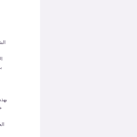
الش
ال
ب
بهذه
خ
ال