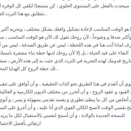
سيحدث بالفعل على المستوى الخلوي ، كن مستعدًا لتلقي كل الوفرة ا
تتطابق مع هذا التردد الجديد…
 هو الوقت المناسب لإعادة تشكيل واقعك بشكل مختلف ، وبحرية أكبر ،
أكثر صدقا و وضوحاً ، لأن روحك تقول لك الآن هو الوقت المناسب ، 
رف لماذا أنت هنا في هذه اللحظة ، ليس عن طريق الصدفة ، ليس من 
البقاء على قيد الحياة ، بل إلا لأن روحك لديها خطة بناء مشفرة باسمك 
تاريخ قدومك لهذه التجربة في التردد الذي جئت به إلى هذه الأرض ، ست
لك خطة الروح كل الهدايا المخفية…
وي أن أتقدم في هذا الطريق نحو الذات الحقيقية ، و أن أوافق على تنقية
القيود و عقود الروح ، و أن أتحرر من مختلف الديون الكارمية و العائلية 
 أتخلص من كل ما يبطئ تطوري و يفسد تقدمي بسهولة و يسر ، و أنوي
ح نفسي الوقت لأصبح الكائن القوي الذي أنا عليه ، و أن أجرؤ على الس
للنسخة الجديدة بالولادة ، و أن أسمح لنفسي بالاستقبال لكل ما يزيد
ارتقائي بأفضل الاحتما