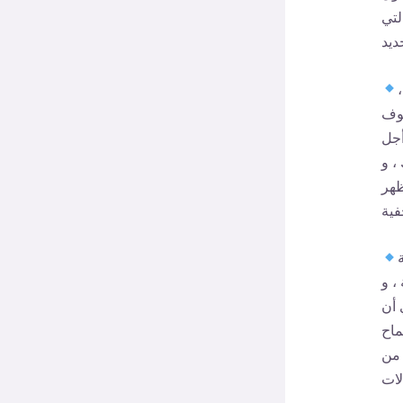
لتي
سوف
أجل
، و
ظهر
، و
 أن
ماح
 من
لات