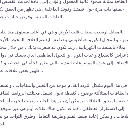
الطاقة بمثابة صحوة عالية المفعول و تؤدي إلى إعادة تحديث القصص ا
حملتها ذات مرة حول قيمتك وقوتك الداخلية ، هي تظهر من العمق ل
العادات المعيقة وفرض خيارات جديدة…
بالمقابل ارتفعت نبضات قلب الأرض و هي في أعلى مستوى منذ بداية
هر ، و المجال الكهرومغناطيسي يتضاعف ليدعم الغلاف المحيط بالأر
يملأه بالشحنات الكهربائية ، ربما تكون قد شعرت بذلك ، من خلال مخ
أعراض كالصداع و غياب النوم ، و التحول العاطفي الذي يجعلك في دوام
الإضافة إلى عودة الموضوعات القديمة التي تظهر فجأة في الحياة ، و ك
ظهور بعض علاقات غريبة…
في هذا اليوم يشكل التردد القادم موجة من التغيير والمفاجآت ، و تشعر
 الطاقات المتلألئة بوضوح ، كنقطة تحول تشمل مختلف الروابط الطاقي
اصة ما يتعلق بالعلاقات ، يمكن أن يثير هذا الجانب رغبات الحرية أو الح
إلى الاستقرار العاطفي ، كما قد تكون هناك نقلات أو وعي غير متوقع
علاقات ، و يمكن إعادة ضبط القيم وطريقة التعامل وطرق التواجد مع بي
الحالية…