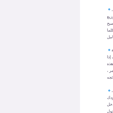
زيع
صبح
لما
إذا
هذه
ر ،
ودك
دخل
حول