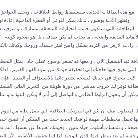
مع هذه الطاقات الجديدة ستستيقظ روابط العلاقات ، وتخف الحواجز ،
وتظهر الأدلة بوضوح ، لذلك يمكن للوعي أو القفزة الداخلية إعادة تو
البطاقات التي ستكون حاملة للخيارات المتعلقة بمسارك ، و سوف ت
لأنماط القديمة واضحة ، ما يحدث لم يكن صدفة ، بل هو صحوة كونية ، ك
زادت الأرض من التردد بشكل واضح اهتز جسدك وروحك وكيانك بالكامل…
قة قيد التشغيل الآن ، و معها قد تشعر بوضوح عقلي حاد ، يمثل اللحظة
التي تفوق فيها حاجتك إلى الحقيقة خوفك من سوء الفهم القديم ، لذلك 
كنت تتحرك في حياتك كنسخة تشعر دائما بالاستنزاف أو التقييد ، فإن 
طاقة توفر لك خروجا مباشرا من دورة طويلة من التحرير الذاتي المستم
…
المطلوب منك أن تثق في التنزيلات الطاقية التي تصل بداية من اليوم ،
نها تحمل مخططات مهمة لواقعك الجديد حيث من الممكن أن تصبح حد
ضحة ، و تتمسك بأسلوب حياة متين ، وقيمتك تعبرها عن نفسها ، أنت ت
 حقبة لم تعد تنتظر فيها الإذن بالوجود كذالك الحقيقية الأصلية ، لأن الت