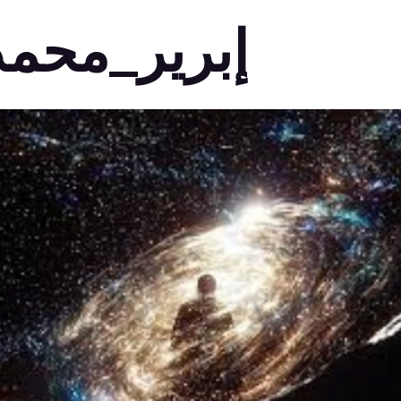
إبرير_محمد