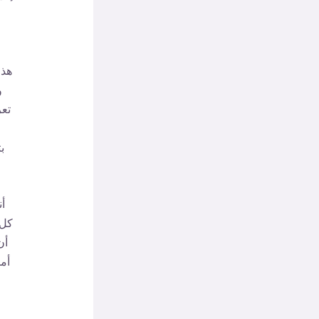
هذا
و
تع
ب
أن
كل 
أن
أمن