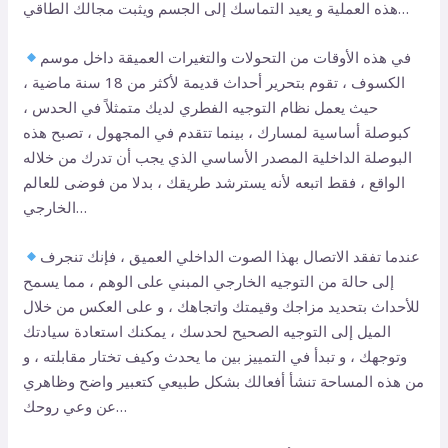
هذه العملية و يعيد التماسك إلى الجسم ويثبت مجالك الطاقي…
في هذه الأوقات من التحولات والتغيرات العميقة داخل موسم
الكسوف ، تقوم بتحرير أحداث قديمة لأكثر من 18 سنة ماضية ،
حيث يعمل نظام التوجيه الفطري لديك متمثلاً في الحدس ،
كبوصلة أساسية لمسارك ، بينما تتقدم في المجهول ، تصبح هذه
البوصلة الداخلية المصدر الأساسي الذي يجب أن تدرك من خلاله
الواقع ، فقط اتبعه لأنه يسترشد طريقك ، بدلا من فوضى للعالم
الخارجي…
عندما تفقد الاتصال بهذا الصوت الداخلي العميق ، فإنك تنجرف
إلى حالة من التوجيه الخارجي المبني على الوهم ، مما يسمح
للأحداث بتحديد مزاجك وقيمتك واتجاهك ، و على العكس من خلال
الميل إلى التوجيه الصحيح لحدسك ، يمكنك استعادة سيادتك
وتوجهك ، و تبدأ في التمييز بين ما يحدث وكيف تختار مقابلته ، و
من هذه المساحة تنشأ أفعالك بشكل طبيعي كتعبير واضح وظاهري
عن وعي روحك…