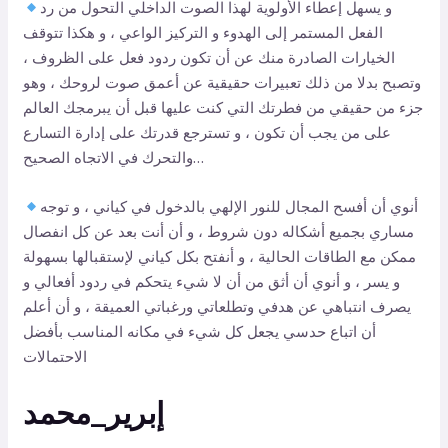
و يسهل إعطاء الأولوية لهذا الصوت الداخلي التحول من رد
الفعل المستمر إلى الهدوء و التركيز الواعي ، و هكذا تتوقف
الخيارات الصادرة منك عن أن تكون ردود فعل على الظروف ،
وتصبح بدلا من ذلك تعبيرات حقيقية عن أعمق صوت لروحك ، وهو
جزء من حقيقي من فطرتك التي كنت عليها قبل أن يبرمجك العالم
على من يجب أن تكون ، و تسترجع قدرتك على إدارة التسارع
والتحرك في الاتجاه الصحيح…
أنوي أن أفسح المجال للنور الإلهي بالدخول في كياني ، و توجه
مساري بجميع أشكاله دون شروط ، و أن أنت بعد عن كل انفصال
ممكن مع الطاقات الحالية ، و أنفتح بكل كياني لإستقبالها بسهولة
و يسر ، و أنوي أن أثق من أن لا شيء يتحكم في ردود أفعالي و
يصرف انتباهي عن هدفي وتطلعاتي ورغباتي العميقة ، و أن أعلم
أن اتباع حدسي يجعل كل شيء في مكانه المناسب بأفضل
الاحتمالات
إبرير_محمد