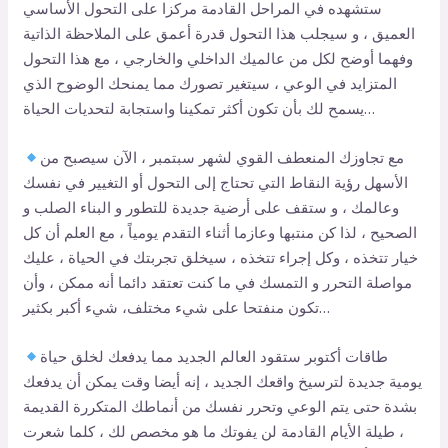
ستشهده في المراحل القادمة مركزا على التحول الأساسي
العميق ، و سيجلب هذا التحول قدرة أعمق على الملاحظة الذاتية
وفهما أوضح لكل من عالميك الداخلي والخارجي ، مع هذا التحول
المتزايد في الوعي ، سيتغير تصورك مما يمنحك الوضوح الذي
يسمح لك بأن تكون أكثر تمكينا واستجابة لتحديات الحياة…
مع تجاوزك المنعطف القوي لشهر سبتمبر ، الآن سيصبح من
الأسهل رؤية النقاط التي تحتاج إلى التحول أو التغيير في نفسك
وعالمك ، و ستقف على أرضية جديدة للتطور و البناء الصلب و
الصحيح ، لذا كن منتبها وعازما أثناء التقدم يومياً ، مع العلم أن كل
خيار تتخذه ، وكل إجراء تتخذه ، سيخلق تجربتك في الحياة ، عليك
مواصلة التحرر و التمسك في ما كنت تعتقد دائما أنه ممكن ، وأن
تكون منفتحا على شيء مختلف، شيء أكبر بكثير…
طاقات أكتوبر ستقود العالم الجديد مما يدفعك لخلق حياة
يومية جديدة لترسيخ واقعك الجديد ، إنه أيضا وقت يمكن أن يدفعك
بشدة حتى يتم الوعي وتحرر نفسك من أنماطك المتكررة القديمة
، طيلة الأيام القادمة لن يفوتك ما هو مخصص لك ، كلما شعرت