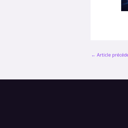
←
Article précéd