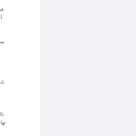
في
أ
يم
م
ثان
و
ثا
تها