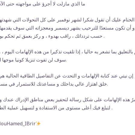
-ما الذي مازلت لا أجرؤ على مواجهته حتى الآ
لختام عليك أن تقول شكرا لشهر نوفمبر على كل التحولات التي شهدتها
و أن تكون مستعدًا للترحيب بشهر ديسمبر ومعجزاته التي سوف يقدمها
حسب تردداتك ، راقب بهدوء ، و ركز بعمق ثم تحكم بوعي .
بالتعليق بما تشعر به حاليا ، إذا تلقيت تذكيرا من هذه الإلهامات اليوم ، و
سوف لن تفوت تنزيلا كونيا موجها اليك.
إن نيتي عند كتابة الإلهامات و التحدث عن التفاصيل الطاقية الحالية هي
خلق اهتزاز عالي بداخلك و مساعدتك للاستمرار في مسارك.
لتبلغ فيك أعلى مستوى من الاستفادة و لتسهيل عملية الطاقة .
‏#uHamed_IBrir