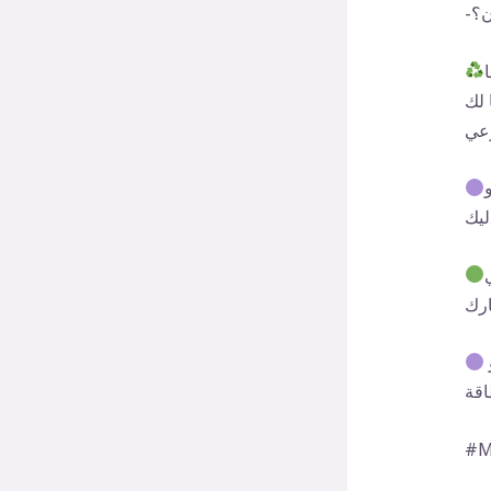
ن؟
 لك
أَنْشُرُ هذه الإلهامات على شكل رسالة لتحفيز بعض مناطق الإدراك عندك و
Mo