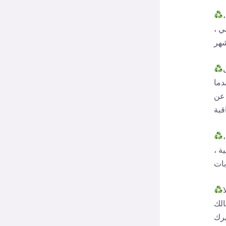
ي ،
دما
 عن
ة ،
الك