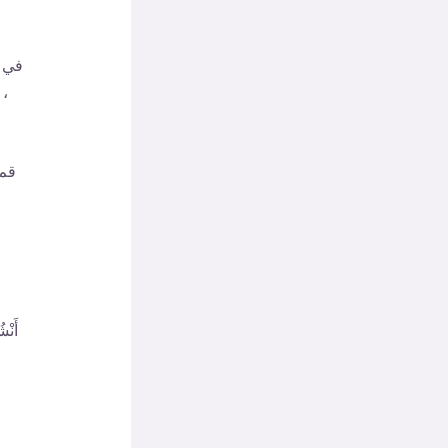
في ا
، 
قم 